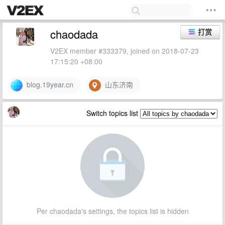
chaodada
打赏
V2EX member #333379, joined on 2018-07-23
17:15:20 +08:00
blog.19year.cn
山东济南
Switch topics list
Per chaodada's settings, the topics list is hidden