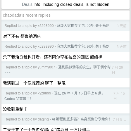
Deals
info, including closed deals, is not hidden
chaodada's recent replies
Replied to a topic by x5298990
麻烦大家推荐个包. 另外, 关于韩剧
3 天前
›
对了还有 德鲁纳酒店
Replied to a topic by x5298990
麻烦大家推荐个包. 另外, 关于韩剧
3 天前
›
杀了我治愈我也好看。还有阿尔罕布拉宫的回忆 超级棒
Replied to a topic by yummy007
遇到酷似汤唯的女生，聊了俩小时
7 月 29
›
日
~~~
我遇到过一个像戚薇的 聊了一整晚
Replied to a topic by xyz8899
现在 26 年 7 月 15 日早上 6 点，
7 月 15
›
日
Codex 又重置了！
没收到重制卡
Replied to a topic by daqing
AI 编程到底多强？亲身案例分享给你！
7 月 5 日
›
三天干完了一个外包双端小程序项目 一万块到手