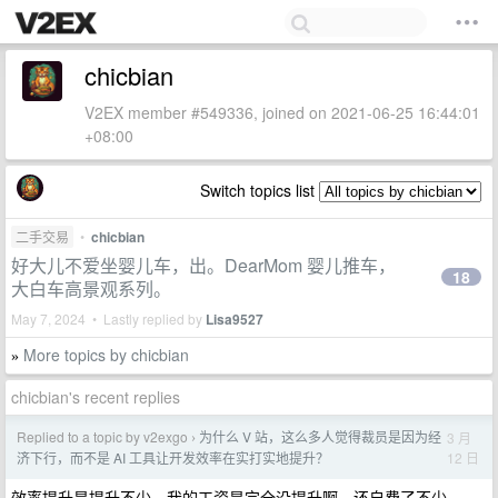
chicbian
V2EX member #549336, joined on 2021-06-25 16:44:01
+08:00
Switch topics list
二手交易
•
chicbian
好大儿不爱坐婴儿车，出。DearMom 婴儿推车，
18
大白车高景观系列。
May 7, 2024 • Lastly replied by
Lisa9527
More topics by chicbian
»
chicbian's recent replies
Replied to a topic by v2exgo
为什么 V 站，这么多人觉得裁员是因为经
3 月
›
12 日
济下行，而不是 AI 工具让开发效率在实打实地提升？
效率提升是提升不少，我的工资是完全没提升啊，还自费了不少