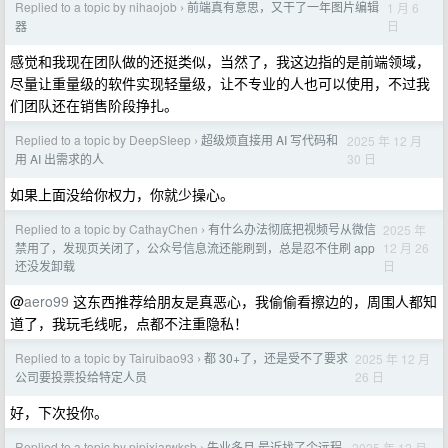
Replied to a topic by nihaojob
前端真有意思，又干了一年图片编辑
1 月 6
›
日
器
感觉和我现在团队做的还挺类似，当然了，我这边指的是前端领域，
尽量让重量级的软件实现轻量级，让不专业的人也可以使用，不过我
们团队还在销售阶段挣扎。
Replied to a topic by DeepSIeep
超级烦直接用 AI 写代码和
2025 年 12 月
›
30 日
用 AI 出需求的人
如果上面没给你权力，你就少操心。
Replied to a topic by CathayChen
有什么办法彻底把视频号从微信
2025 年
›
12 月 26
禁用了，发现页关闭了，公众号信息流还能刷到，总是忍不住刷 app
日
还没发卸载
@
aero99
这东西推荐给朋友是真恶心，我偷偷看擦边的，周围人都知
道了，我玩毛线呢，点都不注重隐私！
Replied to a topic by Tairuibao93
都 30+了，还是受不了要求
2025 年 12 月
›
26 日
公司要投票投给特定人员
好，下次投你。
Replied to a topic by pipixiarwksb
失业多月,最近找了个远程
2025 年 12 月