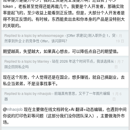
token ，老板甚至觉得还能再裁几个。我要是个人开发者，那确实效
率是起飞的，至少收益上能看到正反馈。但是，大部分个人开发者是
得不到正反馈的。有时候，东西能卖出去和你本身的产品是没特别大
的关联的。
Replied to a topic by wholesomepage
[Offer 求建议] 刚入职外企 1，突
1 月
›
19 日
然拿到外企 2 的竞争性 Offer，该闪辞吗？
期望越高，失望越大，如果真心想去，可以降低点自己的期望值。
Replied to a topic by Manley
站在 2026 年这个时间节点，我该选择从
1 月 7
›
日
国企回到私企吗
现在这个形势，个人觉得还是在国企，想多赚钱，就自己搞副业，去
私企当弟弟，不是没事找事干。
Replied to a topic by nihaojob
前端真有意思，又干了一年图片编辑
1 月 6
›
日
器
@
nihaojob
现在主要做在线文档转化+Ai 翻译+动态编辑，也遇到中间
你说的打印色彩等问题（这部分我们没你团队深入），主要做海外市
场。