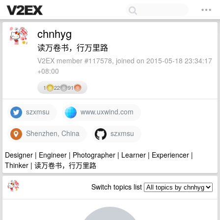
chnhyg
读万卷书，行万里路
V2EX member #117578, joined on 2015-05-18 23:34:17
+08:00
1
22
91
szxmsu
www.uxwind.com
Shenzhen, China
szxmsu
Designer | Engineer | Photographer | Learner | Experiencer |
Thinker | 读万卷书，行万里路
Switch topics list