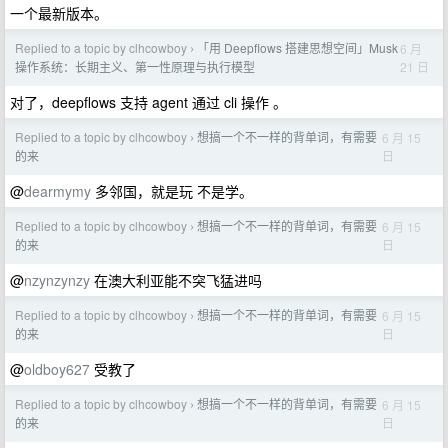
一个最新版本。
Replied to a topic by clhcowboy
「用 Deepflows 搭建思想空间」Musk
6 月
›
21 日
操作系统：长期主义、第一性原理与执行模型
对了，deepflows 支持 agent 通过 cli 操作 。
Replied to a topic by clhcowboy
想搞一个不一样的背单词，有需要
6 月 15
›
日
的来
@
dearmymy
多邻国，就是玩 不是学。
Replied to a topic by clhcowboy
想搞一个不一样的背单词，有需要
6 月 15
›
日
的来
@
nzynzynzy
在澳大利亚能不突飞猛进吗
Replied to a topic by clhcowboy
想搞一个不一样的背单词，有需要
6 月 15
›
日
的来
@
oldboy627
受教了
Replied to a topic by clhcowboy
想搞一个不一样的背单词，有需要
6 月 15
›
日
的来