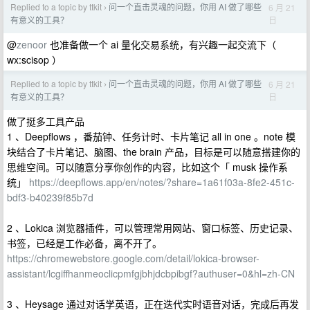
Replied to a topic by ttkit
问一个直击灵魂的问题，你用 AI 做了哪些
6 月 21
›
日
有意义的工具？
@
zenoor
也准备做一个 ai 量化交易系统，有兴趣一起交流下（
wx:scisop ）
Replied to a topic by ttkit
问一个直击灵魂的问题，你用 AI 做了哪些
6 月 21
›
日
有意义的工具？
做了挺多工具产品
1 、Deepflows ，番茄钟、任务计时、卡片笔记 all in one 。note 模
块结合了卡片笔记、脑图、the brain 产品，目标是可以随意搭建你的
思维空间。可以随意分享你创作的内容，比如这个「 musk 操作系
统」
https://deepflows.app/en/notes/?share=1a61f03a-8fe2-451c-
bdf3-b40239f85b7d
2 、Lokica 浏览器插件，可以管理常用网站、窗口标签、历史记录、
书签，已经是工作必备，离不开了。
https://chromewebstore.google.com/detail/lokica-browser-
assistant/lcgiffhanmeoclicpmfgjbhjdcbpibgf?authuser=0&hl=zh-CN
3 、Heysage 通过对话学英语，正在迭代实时语音对话，完成后再发