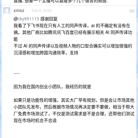
直播, 想象一个主播可以直接多个几个语言的频道.
xmsz
Feb 6, 2025
20
@
cky951113
感谢回复
我看了下飞书现在只有人工的同声传译，ai 的不确定有没有在
搞。其他厂商比如腾讯讯飞百度已经有展示相关 AI 同声传译功
能
不过 AI 的同声传译以及视频人物的口型合确实可以增加很强的
沉浸感和增加跨国沟通效率，支持
----
因为我在国内创业小团队，我经历的就是
如果只是功能性的增强，其实大厂早有规划，但是会让市场其他
小团队先发布，然后根据市场情况再决定要不要做，相当于帮大
厂免费市场测试了，不仅是测试需求是不是合理，还帮他们测试
现在市场时机合不合适