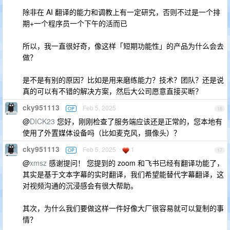
除非在 AI 翻译的能力和调教上有一定研究，否则不过是一个排
期+一个程序员一个下午的活而已
所以，我一直很好奇，像这样「短期功能性」的产品为什么会去
做？
是不是有别的原因？比如是用来磨练能力？技术？团队？还是说
真的可以有不错的解决方案，然后大公司愿意直接买断？
cky951113
Feb 5, 2025
OP
16
@
DICK23
您好，刚刚检查了服务端应该还是正常的，您本地有
使用了外置媒体设备吗（比如麦克风，摄像头）？
cky951113
Feb 5, 2025
1
OP
17
@
xmsz
感谢提问！ 您提到的 zoom 和飞书已经有翻译功能了，
其实是基于文本字幕的实时翻译，我们希望能替代字幕翻译，这
对视频沟通的沉浸感会有很大帮助。
其次，为什么我们要做这样一件好像大厂很容易就可以复制的事
情？