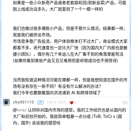
如果是一些小众新奇产品或者老套路轮回(割新韭菜)产品，可能
刚上线成功没多久，大厂就复刻了一个一模一样的
我们也做过很多爆款小产品，但是不管什么情况，结果都一样，
就是我们被挤出市场。
市场竞争靠广告投流，用户体验根本打不过大厂，商业模式大家
都差不多，迭代速度也一定比大厂快（因为国内大厂内部也是敏
捷小团队），偶尔有几个幸运儿在大厂看不到的角落里能苟活
(如果你看到某些产品又丑又难用但是却很成功也不用惊讶)
当然我知道这种情况可能在哪都一样，但是我想知道在国外的市
场有没有存在一些不同？有没有什么解决的办法？
我们今年也要跟着国内洪流涌到 AI 和跨境领域了
cky951113
Feb 6, 2025
1
OP
21
@
xmsz
认同你对国内市场的感受。我的工作经历也是从国内的
大厂和初创开始的，我就简单粗暴一点分成 (ToB, ToC) x (国
内，国外) 谈谈我的感受哈