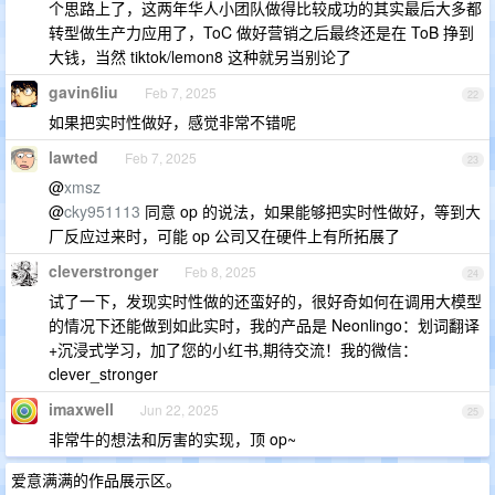
个思路上了，这两年华人小团队做得比较成功的其实最后大多都
转型做生产力应用了，ToC 做好营销之后最终还是在 ToB 挣到
大钱，当然 tiktok/lemon8 这种就另当别论了
gavin6liu
Feb 7, 2025
22
如果把实时性做好，感觉非常不错呢
lawted
Feb 7, 2025
23
@
xmsz
@
cky951113
同意 op 的说法，如果能够把实时性做好，等到大
厂反应过来时，可能 op 公司又在硬件上有所拓展了
cleverstronger
Feb 8, 2025
24
试了一下，发现实时性做的还蛮好的，很好奇如何在调用大模型
的情况下还能做到如此实时，我的产品是 Neonlingo：划词翻译
+沉浸式学习，加了您的小红书,期待交流！我的微信：
clever_stronger
imaxwell
Jun 22, 2025
25
非常牛的想法和厉害的实现，顶 op~
爱意满满的作品展示区。