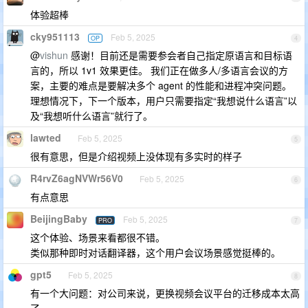
体验超棒
cky951113
Feb 5, 2025
OP
4
@
vishun
感谢！目前还是需要参会者自己指定原语言和目标语
言的，所以 1v1 效果更佳。 我们正在做多人/多语言会议的方
案，主要的难点是要解决多个 agent 的性能和进程冲突问题。
理想情况下，下一个版本，用户只需要指定“我想说什么语言”以
及“我想听什么语言”就行了。
lawted
Feb 5, 2025
5
很有意思，但是介绍视频上没体现有多实时的样子
R4rvZ6agNVWr56V0
Feb 5, 2025
6
有点意思
BeijingBaby
Feb 5, 2025
PRO
7
这个体验、场景来看都很不错。
类似那种即时对话翻译器，这个用户会议场景感觉挺棒的。
gpt5
Feb 5, 2025
8
有一个大问题：对公司来说，更换视频会议平台的迁移成本太高