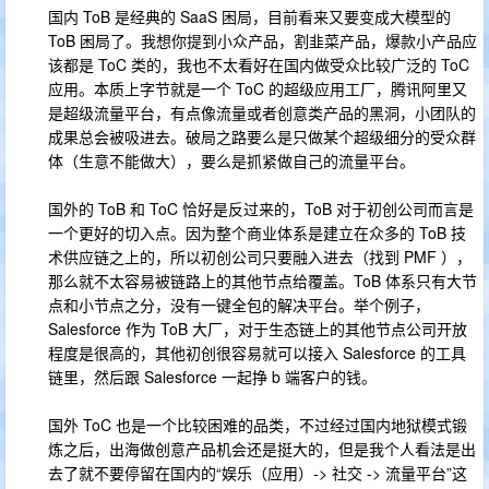
国内 ToB 是经典的 SaaS 困局，目前看来又要变成大模型的
ToB 困局了。我想你提到小众产品，割韭菜产品，爆款小产品应
该都是 ToC 类的，我也不太看好在国内做受众比较广泛的 ToC
应用。本质上字节就是一个 ToC 的超级应用工厂，腾讯阿里又
是超级流量平台，有点像流量或者创意类产品的黑洞，小团队的
成果总会被吸进去。破局之路要么是只做某个超级细分的受众群
体（生意不能做大），要么是抓紧做自己的流量平台。
国外的 ToB 和 ToC 恰好是反过来的，ToB 对于初创公司而言是
一个更好的切入点。因为整个商业体系是建立在众多的 ToB 技
术供应链之上的，所以初创公司只要融入进去（找到 PMF ），
那么就不太容易被链路上的其他节点给覆盖。ToB 体系只有大节
点和小节点之分，没有一键全包的解决平台。举个例子，
Salesforce 作为 ToB 大厂，对于生态链上的其他节点公司开放
程度是很高的，其他初创很容易就可以接入 Salesforce 的工具
链里，然后跟 Salesforce 一起挣 b 端客户的钱。
国外 ToC 也是一个比较困难的品类，不过经过国内地狱模式锻
炼之后，出海做创意产品机会还是挺大的，但是我个人看法是出
去了就不要停留在国内的“娱乐（应用）-> 社交 -> 流量平台”这