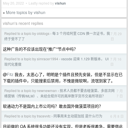
May 20, 2022 • Lastly replied by
vishun
More topics by vishun
»
vishun's recent replies
Replied to a topic by olddogs
每 3 个月给阿里 CDN 换一次证书，我
7 月 29
›
日
终于受不了了
这种广告的不应该出现在"推广"节点中吗？
Replied to a topic by simracer1994
vscode 迎来 1.129 新版本， UI
7 月 16
›
日
现代化重做
@
Fitz
我去，太恶心了，明明是个插件且预先安装，但是不显示在已
下载的插件中，只能搜索后禁用，不愧是微软啊，流氓到家了。
Replied to a topic by newnewman
技术人员都不要去碰菠菜、多层次网
7 月
›
7 日
络营销（传销/MLM）、未经合规许可的离岸数字货币交易所项目？
软通动力不是国内上市公司吗？敢去国外做菠菜项目的？
Replied to a topic by tracevvtc
同事周末主动提加班 是什么行为
6 月 8 日
›
目前做的 OA 系统很多功能还没有实现，但是老板很着急，需要借此