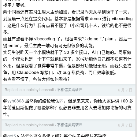
找甲方要钱。
两个同事还有实习生周末主动加班，看记录昨天从早到晚干了一天，
到凌晨一点还在提交代码。基本都是根据需求 demo 进行 vibecoding
，这是什么行为？我有点看不懂了（小公司几十人，钱给的也不是很
多。
而且有点看不懂 vibecoding 了，根据需求写 demo 写 plan ，然后一
键 enter ，最后生成一堆可有可无但很多的功能。
实习生说昨天一个小模块就干了 30 多个接口，AI 自己跑的。同事做
的一个模块也是一个下午就跑出来了，30%功能他自己都不知道有什
么用。但是我看了觉得非常牛逼，但是部分功能很无用。而我只会摸
鱼，用 ClaudCode 写接口、改 bug 都费劲，而且效率很低。
有点看不懂了，各位大佬如何看待？
Replied to a topic by beasnail
不相信灵魂转世
6 月 7 日
›
@
yyh0808
虽然你的结论我认同，但是来来来，你给大家讲讲 100 多
年前爱因斯但做了哪些解释？没必要非要用名人去增加你论据的可靠
性。
Replied to a topic by beasnail
不相信灵魂转世
6 月 7 日
›
@
gpt5
v 站怎么这么多傻 x 呢？每个帖子中都从不缺席。