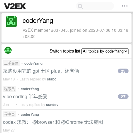
coderYang
V2EX member #637345, joined on 2023-07-06 10:33:46
+08:00
Switch topics list
二手交易
•
coderYang
采购没用完的 gpt 土区 plus，还有俩
23
May 18 • Lastly replied by
stabc
程序员
•
coderYang
vibe coding 半年感受
27
Jun 11 • Lastly replied by
sundev
程序员
•
coderYang
codex 求教： @browser 和 @Chrome 无法截图
May 27