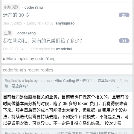
职场话题
•
coderYang
迷茫的 30 岁
25
Jan 7, 2025 • Lastly replied by
fanyingmao
生活
•
coderYang
都在聊彩礼，河南的兄弟们给了多少？
31
Oct 20, 2024 • Lastly replied by
wandehul
More topics by coderYang
»
coderYang's recent replies
Replied to a topic by matrace
Vibe Coding 副业四个月：成本超出收
7 月 20
›
日
益，要放弃吗？
目前我司是做股票相关的业务，目前我也在做这个相关的，且我前段
时间做基本面分析的时候，跑了 3k 多的 token 费用，我觉得很难省
下来。服务器后面的成本可能没太大变化，但数据=ai 费用这个没办
法，持续迭代就需要持续去跑。不如换个计费模式，不能是会员，可
以是调用次数，可以异步。不一定是非得立马出结果。 按次计费
Replied to a topic by rwecho
上架的过程中发现，华为是目前最友好
6 月 27
›