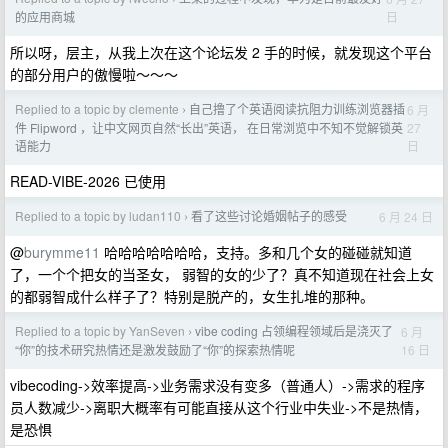
日
的应用商城
所以呀，层主，从我上次在这个论坛发 2 手的时候，就发现这个平台
的部分用户的傲慢啦～～～
Replied to a topic by clemente
自己撸了个英语阅读抗阻力训练浏览器插
6 月
›
27
件 Flipword ，让中文网页自然“长出”英语， 在日常浏览中不知不觉解锁英
日
语能力
READ-VIBE-2026 已使用
Replied to a topic by ludan110
看了这些讨论婚姻帖子的感受
6 月 24 日
›
@
burymme11
哈哈哈哈哈哈哈，支持。多和几个女的碰碰就知道
了，一个个把女的当圣女， 弱智的女的少了？真不知道现在社会上女
的都弱智成什么样子了？特别是脱产的，女生扎堆的那种。
Replied to a topic by YanSeven
vibe coding 占领编程领域后是浇灭了
6 月
›
16 日
“你”的技术研究热情还是激发鼓励了“你”的探索热情呢
vibecoding->效率提高->业务需求没有变多（普通人）->需求的程序
员人数减少->离职大概率有可能直接从这个行业中失业->不是热情，
是恐惧