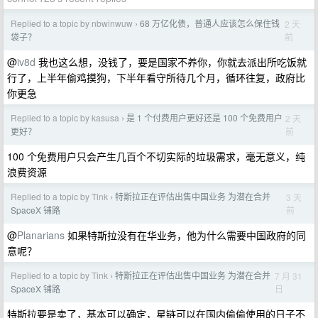
Replied to a topic by nbwinwuw
68 万亿化债，普通人应该怎么保住钱
2 天
›
前
袋子？
@
iv8d
我也这么想，没钱了，要是国家不养你，你就去派出所吃饭就
行了，上半年偷鸡摸狗，下半年看守所待几个月，循环往复，政府比
你更急
Replied to a topic by kasusa
是 1 个付费用户更好还是 100 个免费用户
2 天
›
前
更好？
100 个免费用户只会产生几百个不切实际的垃圾需求，毫无意义，纯
浪费资源
Replied to a topic by Tink
特斯拉正在评估出售中国业务 为潜在合并
3 天
›
前
SpaceX 铺路
@
Planarians
如果特斯拉没有在华业务，他为什么需要中国政府的同
意呢？
Replied to a topic by Tink
特斯拉正在评估出售中国业务 为潜在合并
7 月 31
›
日
SpaceX 铺路
特斯拉要是卖了，基本可以确定，星链可以在国内偷偷使用的日子不