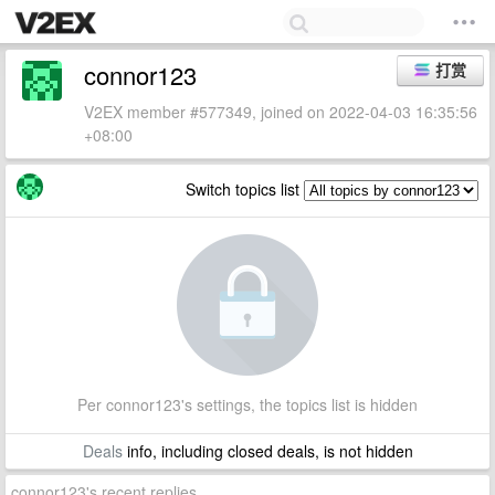
connor123
打赏
V2EX member #577349, joined on 2022-04-03 16:35:56
+08:00
Switch topics list
Per connor123's settings, the topics list is hidden
Deals
info, including closed deals, is not hidden
connor123's recent replies