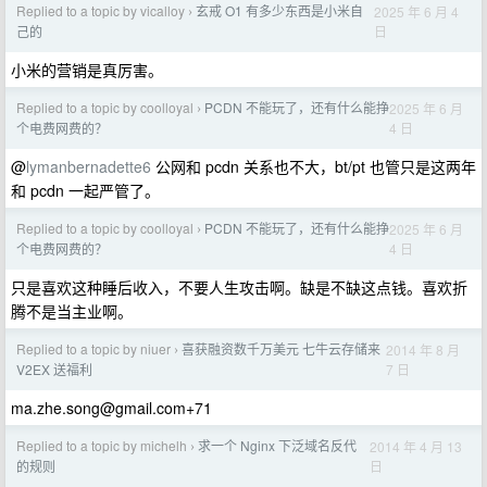
Replied to a topic by vicalloy
玄戒 O1 有多少东西是小米自
2025 年 6 月 4
›
日
己的
小米的营销是真厉害。
Replied to a topic by coolloyal
PCDN 不能玩了，还有什么能挣
2025 年 6 月
›
4 日
个电费网费的？
@
lymanbernadette6
公网和 pcdn 关系也不大，bt/pt 也管只是这两年
和 pcdn 一起严管了。
Replied to a topic by coolloyal
PCDN 不能玩了，还有什么能挣
2025 年 6 月
›
4 日
个电费网费的？
只是喜欢这种睡后收入，不要人生攻击啊。缺是不缺这点钱。喜欢折
腾不是当主业啊。
Replied to a topic by niuer
喜获融资数千万美元 七牛云存储来
2014 年 8 月
›
7 日
V2EX 送福利
ma.zhe.song@gmail.com
+71
Replied to a topic by michelh
求一个 Nginx 下泛域名反代
2014 年 4 月 13
›
日
的规则