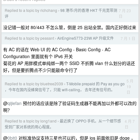
Replied to a topic by richchang
98 港币/月的香港 HKT 千兆宽带测
7 月 23
›
日
评
没记错一般对 80/443 不怎么管，倒是 25 出站全禁。国内正好倒过来
Replied to a topic by peasant
AirEngine5773-23W AP 升级文件
7 月 1 日
›
有 AC 的话在 Web UI 的 AC Config - Basic Config - AC
Configuration 里面就有个 IPv6 开关
菊花的 AP 用胖模式单纯绑一两个 SSID 不折腾 vlan 什么划分的话还
好，但是要折腾点不少只能敲命令行了
5 月
Replied to a topic by bluetree2039
T-Mobile prepaid 的 Pay as you go
›
19
，今年在国内没蜂窝信号了，只能 wifi-calling， 去年还有信号的。
日
@
qijiefan
预付的话应该是除了验证码生成器不能再加以外都可以改的
啊？
Replied to a topic by long1and
最近换了 OPPO 手机，从一个细节感
4 月 7
›
日
受到厂家对系统的用心程度。
@
0bit0
对标准协议支持三星也可以的，但是 ios 前面依旧是 doge ，