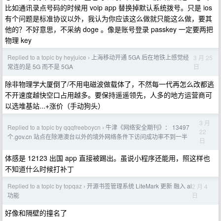
比如通讯录点号码的时候用 voip app 替换掉默认系统拨号。只是 ios
有个问题是标准协议以外，我认为你应该这么做就只能这么做，要其
他的？不好意思，不采纳 doge 。像是账号登录 passkey 一定要两把
物理 key
Replied to a topic by heyjuice
上海移动开通 5GA 后在地铁上感觉经
3 月 25
›
日
常连的是 5G 而不是 5GA
除非物理学大厦倒了/不用电磁波做载体了，不然每一代再怎么改都逃
不开速度越快空口占用越多。要保持遥遥领先，人多的地方运营商可
以选堆基站...+涨价（手动狗头）
3 月
Replied to a topic by qqqfreeboycn
牛津《网络安全期刊》： 13497
›
22
个.gov.cn 站点在除港澳台以外的境外网络条件下访问成功率不到一半
日
体感是 12123 出国 app 直接被踢出。虽说小程序还能用，照这样也
不知道什么时候打补丁
Replied to a topic by topqaz
开源书签管理系统 LiteMark 更新 融入 ai
2 月 4
›
日
功能
好像和隔壁的撞名了