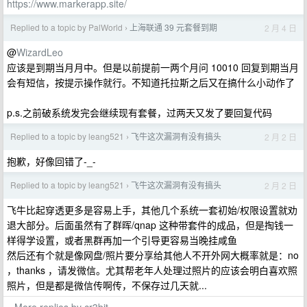
https://www.markerapp.site/
Replied to a topic by PalWorld
上海联通 39 元套餐到期
2 月 4 日
›
@
WizardLeo
应该是到期当月月中。但是以前提前一两个月问 10010 回复到期当月
会有短信，按提示操作就行。不知道托拉斯之后又在搞什么小动作了
p.s.之前破系统发完会继续现有套餐，过两天又发了要回复代码
Replied to a topic by leang521
飞牛这次漏洞有没有搞头
2 月 2 日
›
抱歉，好像回错了-_-
Replied to a topic by leang521
飞牛这次漏洞有没有搞头
2 月 2 日
›
飞牛比起穿透更多是容易上手，其他几个系统一套初始/权限设置就劝
退大部分。后面虽然有了群晖/qnap 这种带套件的成品，但是掏钱一
样得学设置，或者黑群再加一个引导更容易当晚挂咸鱼
然后还有个就是像网盘/照片要分享给其他人不开外网大概率就是：no
，thanks ，请发微信。尤其帮老年人处理过照片的应该会明白喜欢照
照片，但是都是微信传啊传，不保存过几天就...