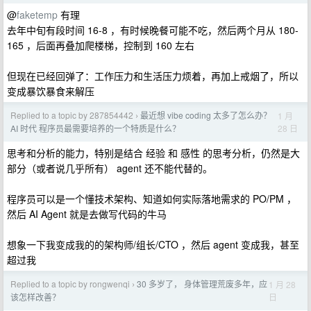
@
faketemp
有理
去年中旬有段时间 16-8 ，有时候晚餐可能不吃，然后两个月从 180-
165 ，后面再叠加爬楼梯，控制到 160 左右
但现在已经回弹了：工作压力和生活压力烦着，再加上戒烟了，所以
变成暴饮暴食来解压
Replied to a topic by 287854442
最近想 vibe coding 太多了怎么办？
1 月
›
28 日
AI 时代 程序员最需要培养的一个特质是什么？
思考和分析的能力，特别是结合 经验 和 感性 的思考分析，仍然是大
部分（或者说几乎所有） agent 还不能代替的。
程序员可以是一个懂技术架构、知道如何实际落地需求的 PO/PM ，
然后 AI Agent 就是去做写代码的牛马
想象一下我变成我的的架构师/组长/CTO ，然后 agent 变成我，甚至
超过我
Replied to a topic by rongwenqi
30 多岁了， 身体管理荒废多年，应
1 月 28
›
日
该怎样改善？