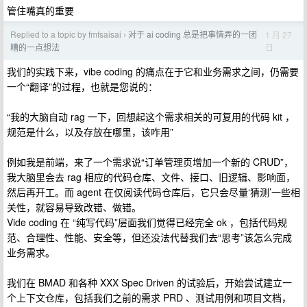
管住嘴真的重要
Replied to a topic by fmfsaisai
对于 ai coding 总是把事情弄的一团
1 月 27
›
日
糟的一点想法
我们的实践下来，vibe coding 的痛点在于它和业务需求之间，仍需要
一个“翻译”的过程，也就是您说的：
“我的大脑自动 rag 一下，回想起这个需求相关的可复用的代码 kit ，
规范是什么，以及存放在哪里，该咋用”
例如我是前端，来了一个需求说“订单管理页增加一个新的 CRUD”，
我大脑里会去 rag 相应的代码仓库、文件、接口、旧逻辑、影响面，
然后再开工。而 agent 在仅阅读代码仓库后，它只会尽量‘猜测’一些相
关性，就容易导致改错、做错。
Vide coding 在 “纯写代码”层面我们觉得已经完全 ok ，包括代码规
范、合理性、性能、安全等，但还没法代替我们去“思考”该怎么完成
业务需求。
我们在 BMAD 和各种 XXX Spec Driven 的试验后，开始尝试建立一
个上下文仓库，包括我们之前的需求 PRD 、测试用例和项目文档，