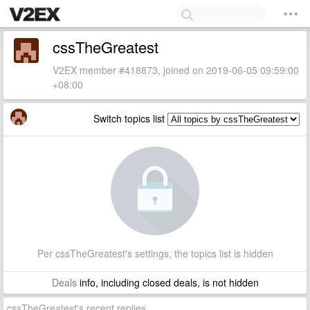
cssTheGreatest
V2EX member #418873, joined on 2019-06-05 09:59:00
+08:00
Switch topics list
Per cssTheGreatest's settings, the topics list is hidden
Deals
info, including closed deals, is not hidden
cssTheGreatest's recent replies