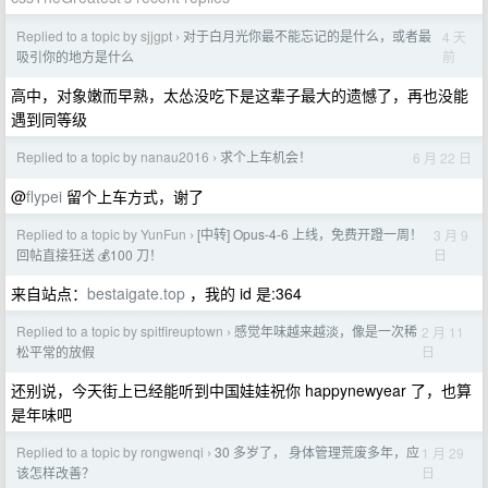
Replied to a topic by sjjgpt
对于白月光你最不能忘记的是什么，或者最
4 天
›
前
吸引你的地方是什么
高中，对象嫩而早熟，太怂没吃下是这辈子最大的遗憾了，再也没能
遇到同等级
Replied to a topic by nanau2016
求个上车机会！
6 月 22 日
›
@
flypei
留个上车方式，谢了
Replied to a topic by YunFun
[中转] Opus-4-6 上线，免费开蹬一周！
3 月 9
›
日
回帖直接狂送 💰100 刀！
来自站点：
bestaigate.top
，我的 id 是:364
Replied to a topic by spitfireuptown
感觉年味越来越淡，像是一次稀
2 月 11
›
日
松平常的放假
还别说，今天街上已经能听到中国娃娃祝你 happynewyear 了，也算
是年味吧
Replied to a topic by rongwenqi
30 多岁了， 身体管理荒废多年，应
1 月 29
›
日
该怎样改善？