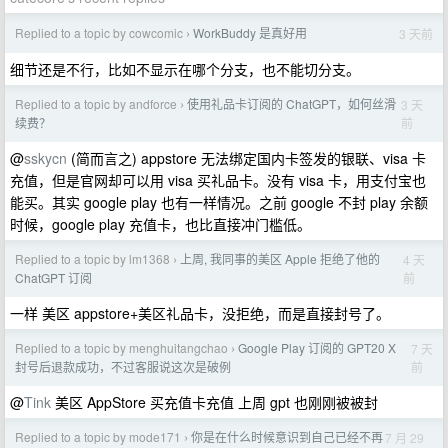
Replied to a topic by cowcomic
WorkBuddy 是真好用
3 天前
›
细节还是不行，比如不显示在哪个分支，也不能切分支。
Replied to a topic by andforce
使用礼品卡订阅的 ChatGPT，如何丝滑
3 天
›
前
续费？
@
sskycn
(简而言之) appstore 无法绑定国内卡签发的银联、visa 卡
充值，但是官网却可以用 visa 买礼品卡。没有 visa 卡，用支付宝也
能买。其实 google play 也有一样情况。之前 google 不封 play 余额
时候，google play 充值卡，也比直接冲门槛低。
Replied to a topic by lm1368
上周, 我同事的美区 Apple 拒绝了他的
4 天
›
前
ChatGPT 订阅
一样 美区 appstore+美区礼品卡，没拒绝，而是直接封号了。
Replied to a topic by menghuitangchao
Google Play 订阅的 GPT20 X
7 天
›
前
封号后退款成功，不过客服说这次是破例
@
Tink
美区 AppStore 买充值卡充值 上周 gpt 也刚刚被被封
Replied to a topic by mode171
你是在什么时候意识到自己已经不再
7 月 29
›