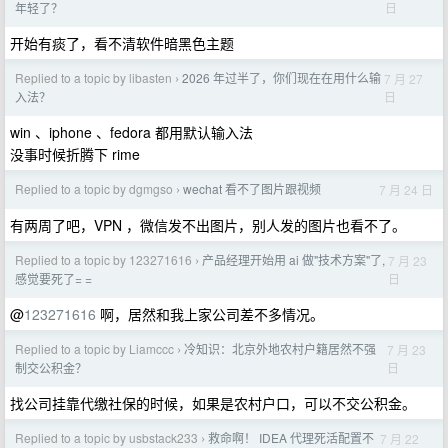
日
年轻了？
开始有痰了，看不清软件暗黑色主题
Replied to a topic by libasten
2026 年过半了，你们现在在用什么输
7 月 27
›
日
入法？
win 、iphone 、fedora 都用默认输入法
没事时候折腾下 rime
Replied to a topic by dgmgso
wechat 看不了图片跟视频
7 月 24 日
›
有两周了吧，VPN ，微信发不出图片，别人发的图片也看不了。
Replied to a topic by 123271616
产品经理开始用 ai 做"技术方案"了,
7 月 23
›
日
感觉要死了= =
@
123271616
啊，居然和我上家公司差不多情况。
Replied to a topic by Liamccc
冷知识：北京外地农村户籍居然不强
7 月 23
›
日
制交公积金？
找公司挂靠代缴社保的时候，如果是农村户口，可以不交公积金。
Replied to a topic by usbstack233
救命啊！ IDEA 代理死活配置不
7 月 22
›