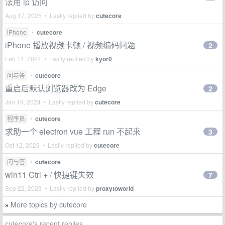
法用 ip 访问
Aug 17, 2025 • Lastly replied by
cutecore
iPhone
•
cutecore
iPhone 播放视频卡顿 / 视频编码问题
2
Feb 14, 2024 • Lastly replied by
kyor0
问与答
•
cutecore
重启后默认浏览器改为 Edge
2
Jan 19, 2024 • Lastly replied by
cutecore
程序员
•
cutecore
求助一个 electron vue 工程 run 不起来
3
Oct 12, 2023 • Lastly replied by
cutecore
问与答
•
cutecore
win11 Ctrl + / 快捷键失效
7
Sep 22, 2023 • Lastly replied by
proxytoworld
More topics by cutecore
»
cutecore's recent replies