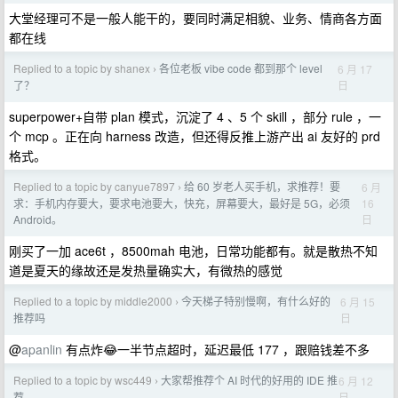
大堂经理可不是一般人能干的，要同时满足相貌、业务、情商各方面
都在线
Replied to a topic by shanex
各位老板 vibe code 都到那个 level
6 月 17
›
日
了？
superpower+自带 plan 模式，沉淀了 4 、5 个 skill ，部分 rule ，一
个 mcp 。正在向 harness 改造，但还得反推上游产出 ai 友好的 prd
格式。
Replied to a topic by canyue7897
给 60 岁老人买手机，求推荐！要
6 月
›
16
求：手机内存要大，要求电池要大，快充，屏幕要大，最好是 5G，必须
日
Android。
刚买了一加 ace6t ，8500mah 电池，日常功能都有。就是散热不知
道是夏天的缘故还是发热量确实大，有微热的感觉
Replied to a topic by middle2000
今天梯子特别慢啊，有什么好的
6 月 15
›
日
推荐吗
@
apanlin
有点炸😂一半节点超时，延迟最低 177 ，跟赔钱差不多
Replied to a topic by wsc449
大家帮推荐个 AI 时代的好用的 IDE 推
6 月 12
›
日
荐