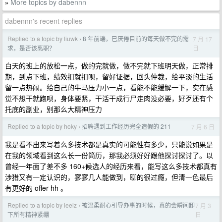
More topics by dabennn
»
dabennn's recent replies
Replied to a topic by liuwk
8 年前端，已厌倦目前的每天做不完的需
7 月 17
›
日
求，是否该离职？
白天的班上的放松一点，做的完就做，做不完就下班明天做，正常排
期，到点下班，绩效扣就扣呗，留好证据，回头仲裁，给平淡的生活
留一点热闹。给自己的牛马压力小一点，看能不能缓解一下，实在感
觉不想干就跑呗，身体要紧，干活干成行尸走肉没必要，好歹还有个
托底的副业，别那么大精神压力
Replied to a topic by hoky
招聘遇到工作经历完全造假的 211
7 月 6 日
›
我是看不出来写着么多技术都是真实的可能性有多少，只能说如果是
在我的领域看到这么长一份简历，那我必须好好跟他探讨探讨了。以
曾经一年面了差不多 160+候选人的经历来看，能写这么多技术都真有
涉猎又有一定认识的，寥寥几人能做到，聊的很过瘾，但清一色最后
有更好的 offer hh 。
Replied to a topic by leelz
被温柔耐心引导办事的时候，真的会瞬间卸
7 月 3
›
日
下所有精神紧绷