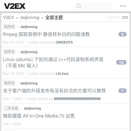
V2EX
daijinming
全部主题
主题总数
220
›
›
程序员
•
daijinming
ffmpeg 提取音频中 静音转补白的问题请教
5
Mar 24, 2023 • Lastly replied by
ONEBOYS
程序员
•
daijinming
Linux (ubuntu) 下如何通过 c++代码录制系统声音
12
（不是 Mic 输入）
Mar 18, 2023 • Lastly replied by
L4Linux
程序员
•
daijinming
关于客户端的升级发布有没有好点的方案可以推荐
7
Dec 7, 2022 • Lastly replied by
MMMMMMMMMMMMMMMM
二手交易
•
daijinming
微软键盘 All-in-One Media,70 出售
Oct 1, 2022