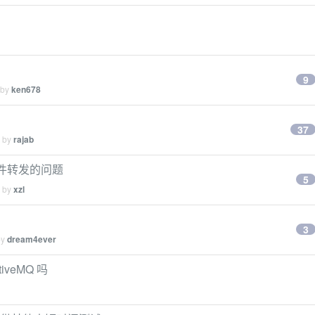
9
 by
ken678
37
d by
rajab
息条件转发的问题
5
d by
xzl
3
by
dream4ever
tiveMQ 吗