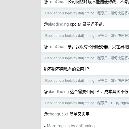
@
TomChaai
公司网络环境不能随便修改，不考
Replied to a topic by
daijinming
程序员
如何快速将
›
›
@
aladdinding
cpolar 感觉还不错，
Replied to a topic by
daijinming
程序员
如何快速将
›
›
@
TomChaai
亲，我没有公网服务器，只在局域
Replied to a topic by
daijinming
程序员
如何快速将
›
›
能不能不用私有的公网 IP
Replied to a topic by
daijinming
程序员
如何快速将
›
›
@
aladdinding
这个需要公网 IP ，成本其实不低
Replied to a topic by
daijinming
程序员
1G 的 N
›
›
@
cheng6563
简单又实用
More replies by daijinming
»