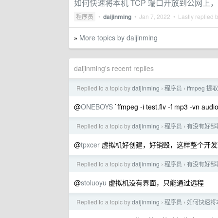
如何快速将本机 TCP 端口开放到公网上
程序员
•
daijinming
•
Jan 7, 2022
• Lastly replied 
More topics by daijinming
»
daijinming's recent replies
Replied to a topic by
daijinming
程序员
ffmpeg
›
›
@
ONEBOYS
`ffmpeg -i test.flv -f mp3 -vn aud
Replied to a topic by
daijinming
程序员
有没有好部署
›
›
@
tpxcer
虚拟机好创建，好销毁，这样整个开发
Replied to a topic by
daijinming
程序员
有没有好部署
›
›
@
stoluoyu
虚拟机没有界面，只能通过远程
Replied to a topic by
daijinming
程序员
如何快速将
›
›