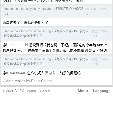
Replied to a topic by shuiyingwuhen
速盘是不是也被跑路
2021 年 2 月 25
›
日
了？
两周过去了，貌似还是用不了
Replied to a topic by DanielChung
成都校招后端 offer 求比较：
2020 年 9 月
›
29 日
奇安信/北森云/tp/海康/酷家乐
@
liudaolunhuibl
您说到招银我也说一下吧，招银吃的今年给 985 本
的总包 21w，不过基本工资高奖金低，最后能不能拿到 21w 不好说。
Replied to a topic by DanielChung
成都校招后端 offer 求比较：
2020 年 9 月
›
27 日
奇安信/北森云/tp/海康/酷家乐
@
a194259440
怎么说呢？
因为.Net
前景的问题吗
More replies by DanielChung
»
© 2026 V2EX · 26ms · 3.9.8.5
About
·
Language