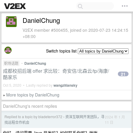
DanielChung
V2EX member #500455, joined on 2020-07-23 14:24:15
+08:00
Switch topics list
职场话题
•
DanielChung
成都校招后端 offer 求比较：奇安信/北森云/tp/海康/
21
酷家乐
Oct 5, 2020 • Lastly replied by
wangzitiansky
More topics by DanielChung
»
DanielChung's recent replies
Replied to a topic by bladeterror372
资深互联网开发团队，寻
2024 年 1 月
›
11 日
找远程合作机会
你好，请问需要 Java 开发吗？如何联系你呢？谢谢