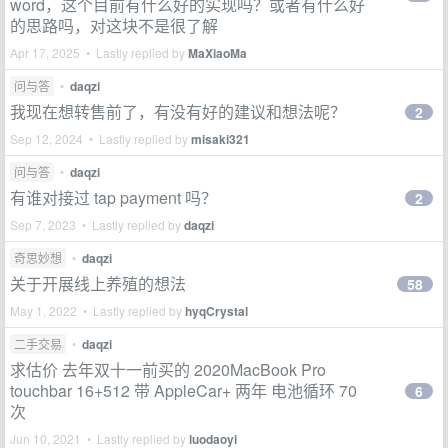
word，这个目前有什么好的实现吗？或者有什么好
的思路吗，对这块不是很了解
Apr 17, 2025 • Lastly replied by
MaXiaoMa
问与答
•
daqzi
我现在想转售前了，有没有好的建议和想法呢？
2
Sep 12, 2024 • Lastly replied by
misaki321
问与答
•
daqzi
有谁对接过 tap payment 吗？
2
Sep 7, 2023 • Lastly replied by
daqzi
奇思妙想
•
daqzi
关于开展线上养殖的想法
58
May 1, 2022 • Lastly replied by
hyqCrystal
二手交易
•
daqzi
求估价 去年双十一前买的 2020MacBook Pro
touchbar 16+512 带 AppleCar+ 两年 电池循环 70
6
次
Jun 10, 2021 • Lastly replied by
luodaoyi