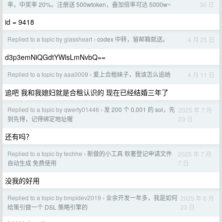
30 日
率，中奖率 20%。注册送 500wtoken，叠加倍率可达 5000w~
id = 9418
Replied to a topic by glassheart
codex 中转，留邮箱就送。
4 月 25 日
›
d3p3emNiQGdtYWlsLmNvbQ==
Replied to a topic by aaa0009
爱上合租妹子，我该怎么追她
4 月 11 日
›
追吧 我和我媳妇就是合租认识的 现在已经结婚三年了
Replied to a topic by qwerty01446
发 200 个 0.001 的 sol，先
2025 年 7 月
›
23 日
到先得，记得绑定地址喔
还有吗？
Replied to a topic by techhe
新做的小工具 软著登记申请文件
2025 年 7 月
›
7 日
自动生成 免费使用
没我的好用
Replied to a topic by bmpidev2019
业余开发一年多，我是如何
2025 年 6 月
›
23 日
给策引做一个 DSL 策略引擎的