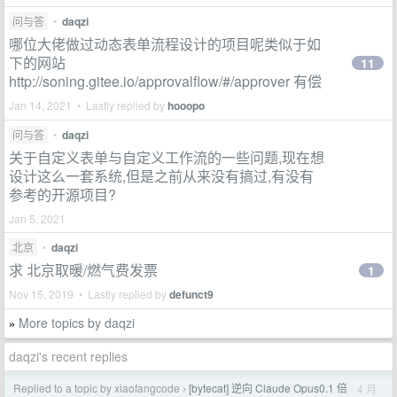
问与答
•
daqzi
哪位大佬做过动态表单流程设计的项目呢类似于如
下的网站
11
http://soning.gitee.io/approvalflow/#/approver 有偿
Jan 14, 2021 • Lastly replied by
hooopo
问与答
•
daqzi
关于自定义表单与自定义工作流的一些问题,现在想
设计这么一套系统,但是之前从来没有搞过,有没有
参考的开源项目?
Jan 5, 2021
北京
•
daqzi
求 北京取暖/燃气费发票
1
Nov 15, 2019 • Lastly replied by
defunct9
More topics by daqzi
»
daqzi's recent replies
Replied to a topic by xiaofangcode
[bytecat] 逆向 Claude Opus0.1 倍
4 月
›