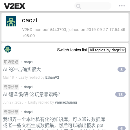
daqzi
V2EX member #443703, joined on 2019-09-27 17:54:49
+08:00
Switch topics list
职场话题
•
daqzi
AI 的冲击确实很大
3
Mar 18 • Lastly replied by
EthanV2
奇思妙想
•
daqzi
AI 翻译“狗语”这玩意靠谱吗？
13
Jun 27, 2025 • Lastly replied by
vancezhuang
奇思妙想
•
daqzi
我想弄一个本地私有化的知识库，可以通过数据库
或者一些文档生成数据集，然后可以输出报表 ppt
6