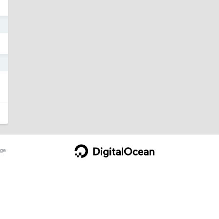
4
4
ge