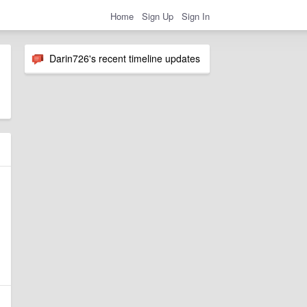
Home
Sign Up
Sign In
Darin726's recent timeline updates