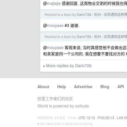
@
majiajia
感谢回复. 这周物业交割的时候我也得
Replied to a topic by
Darin726
杭州
买房遇到这种情
›
›
@
mouyase
#3 谢谢.
Replied to a topic by
Darin726
杭州
买房遇到这种情
›
›
@
mouyase
客观来说, 当时真感觉他不会做出这
和卖家是同一个公司的. 我在想要不要找对方的 
More replies by Darin726
»
About
·
Help
·
Advertise
·
Blog
·
API
创意工作者们的社区
World is powered by solitude
VERSION: 3.9.8.5 · 11ms ·
UTC 12:13
·
PVG 20:13
·
LAX 0
♥ Do have faith in what you're doing.