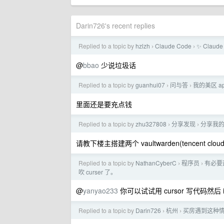
Darin726's recent replies
Replied to a topic by
hzlzh
Claude Code
✨ Claud
›
›
@
bbao
少说垃圾话
Replied to a topic by
guanhui07
问与答
我的美区 a
›
›
里面还是要充点钱
Replied to a topic by
zhu327808
分享发现
分享我的自建
›
›
请教下楼主搭建两个 vaultwarden(tencent c
Replied to a topic by
NathanCyberC
程序员
有必要这
›
›
吹 curser 了。
@
yanyao233
你可以试试用 cursor 写代码然后 
Replied to a topic by
Darin726
杭州
买房遇到这种情
›
›