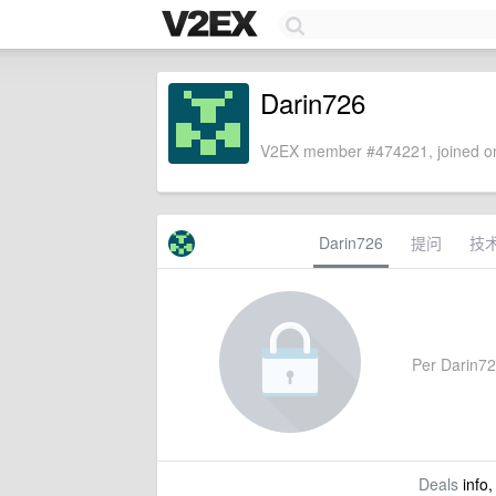
Darin726
V2EX member #474221, joined on
Darin726
提问
技
Per Darin726
Deals
info,