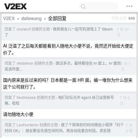
V2EX
datiewang
全部回复
回复总数
949
›
›
回复了 coolwulf 创建的主题
我和我女儿一起写的游戏上了 Steam
7 月 30
›
日
了
AI 泛滥了之后每天都能看到人随地大小便不说，竟然还开始给大便定
价了。
回复了 rikebkhan 创建的主题
面试多次，最终都挂在 hr 面上。hr 面到
7 月 7
›
日
底该咋面...
国内原来是反过来的吗？日本都是一面 HR 面，编一堆你为什么想来
这个公司就行了。
回复了 freefreesea 创建的主题
咱们论坛允许 agent 自己运营账号
7 月 6
›
日
嘛，哈哈
请勿随地大小便
回复了 LeoHuntercn 创建的主题
做了个简单的约时间微信小程序「约个
7 月
›
2 日
时间 OK」：朋友聚会先填空闲时间，再自动找重合时段，求反馈