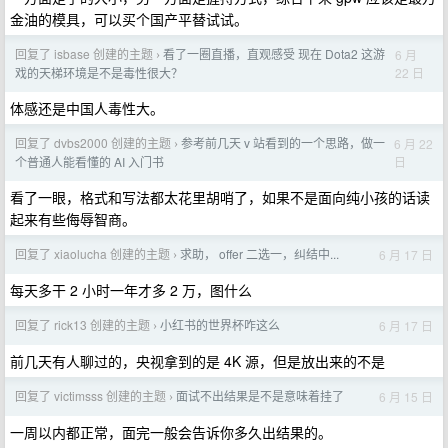
金油的模具，可以买个国产平替试试。
回复了 isbase 创建的主题
看了一圈直播，直观感受 现在 Dota2 这游
6 月
›
22 日
戏的天梯环境是不是毒性很大？
体感还是中国人毒性大。
回复了 dvbs2000 创建的主题
参考前几天 v 站看到的一个思路，做一
6 月 22
›
日
个普通人能看懂的 AI 入门书
看了一眼，格式和写法都太花里胡哨了，如果不是面向纯小孩的话读
起来有些侮辱智商。
回复了 xiaolucha 创建的主题
求助， offer 二选一，纠结中...
6 月 17 日
›
每天多干 2 小时一年才多 2 万，图什么
回复了 rick13 创建的主题
小红书的世界杯咋这么
6 月 17 日
›
前几天有人聊过的，央视拿到的是 4K 源，但是放出来的不是
回复了 victimsss 创建的主题
面试不出结果是不是意味着挂了
6 月 15 日
›
一周以内都正常，面完一般会告诉你多久出结果的。