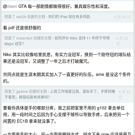
@
zisen
GTA 每一部剧情都做得很好，兼具娱乐性和深度。
回复了 adz2k 创建的主题
你们的 iPad 现在有多鸡肋
6 月 24 日
›
看 pdf 还是很舒服的
回复了 oceandull 创建的主题
如何评价 Niko 坚持 11 年终于夺得
6 月 22
›
日
Major 冠军？
Niko 其实比较像哈里凯恩，有实力没冠军，换到一个刚夺冠的球队结
果还是没冠军，又调整了一年之后才打破魔咒。
共同点就是生涯末期其实加入了一直更好的队伍，ame 是没这个条件
的。
回复了 gadore 创建的主题
上周工作强度过高，鼠标手了，手疼的睡
6 月 22
›
日
不着觉，换鼠标能有效果吗？
要看你具体是手的哪部分疼，我之前把家里不用的 g102 拿去单位
用，用一段时间之后因为手心支撑不够所以导致手疼，后来把另一个
闲置的 EC1B 拿来就没事了。
一方面是手的大小，另一方面是握持方式，综合下来 gpw 应该是最万