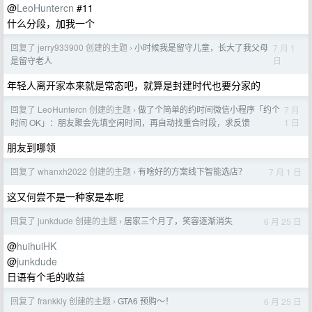
@
LeoHuntercn
#11
什么分段，加我一个
回复了 jerry933900 创建的主题
小时候我是留守儿童，长大了我父母
7 月 1
›
日
是留守老人
年轻人离开家本来就是常态吧，就算是封建时代也要分家的
回复了 LeoHuntercn 创建的主题
做了个简单的约时间微信小程序「约个
7 月
›
1 日
时间 OK」：朋友聚会先填空闲时间，再自动找重合时段，求反馈
朋友到哪领
回复了 whanxh2022 创建的主题
有啥好的方案线下智能选店？
7 月 1 日
›
这又何尝不是一种家是本呢
回复了 junkdude 创建的主题
居家三个月了，笑容逐渐消失
6 月 25 日
›
@
huihuiHK
@
junkdude
日语有个毛的收益
回复了 frankkly 创建的主题
GTA6 预购～！
6 月 25 日
›