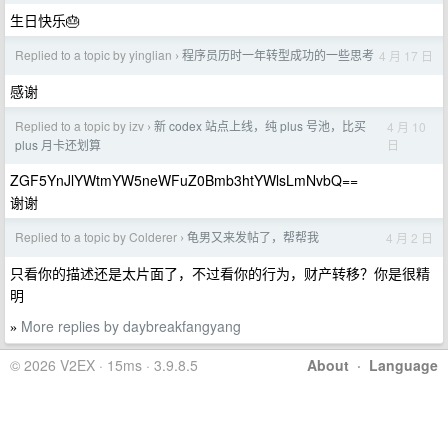
生日快乐🎂
Replied to a topic by yinglian
程序员历时一年转型成功的一些思考
4 月 17 日
›
感谢
Replied to a topic by izv
新 codex 站点上线，纯 plus 号池，比买
4 月 10
›
日
plus 月卡还划算
ZGF5YnJlYWtmYW5neWFuZ0Bmb3htYWlsLmNvbQ==
谢谢
Replied to a topic by Colderer
龟男又来发帖了，帮帮我
4 月 2 日
›
只看你的描述还是太片面了，不过看你的行为，财产转移？你是很精
明
More replies by daybreakfangyang
»
© 2026 V2EX · 15ms · 3.9.8.5
About
·
Language