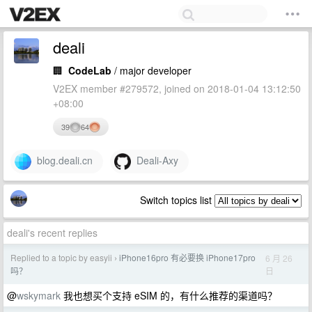
deali
🏢
CodeLab
/ major developer
V2EX member #279572, joined on 2018-01-04 13:12:50
+08:00
39
64
blog.deali.cn
Deali-Axy
Switch topics list
deali's recent replies
Replied to a topic by easyii
iPhone16pro 有必要换 iPhone17pro
6 月 26
›
日
吗？
@
wskymark
我也想买个支持 eSIM 的，有什么推荐的渠道吗？