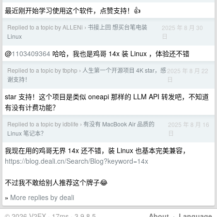
最近刚开始学习使用这个软件，点赞支持！👍
Replied to a topic by ALLENi
书接上回 想买台笔电装
2025 年 8 月 30
›
日
Linux
@
1103409364
哈哈，我也是鸡哥 14x 装 Linux ，体验还不错
Replied to a topic by tbphp
人生第一个开源项目 4K star，感
2025 年 8 月 22
›
日
谢支持！
star 支持！这个项目是类似 oneapi 那样的 LLM API 转发吧，不知道
有没有计费功能？
Replied to a topic by idblife
有没有 MacBook Air 品质的
2025 年 8 月 16
›
日
Linux 笔记本？
我现在用的鸡哥无界 14x 还不错，装 Linux 也基本完美兼容，
https://blog.deali.cn/Search/Blog?keyword=14x
不过我不敢给别人推荐这个牌子😂
More replies by deali
»
© 2026 V2EX · 17ms · 3.9.8.5
About
·
Language