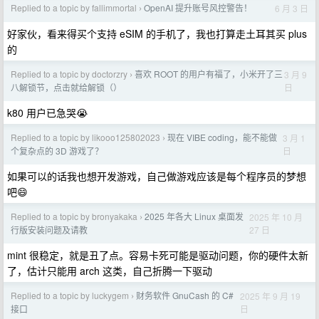
Replied to a topic by fallimmortal
OpenAI 提升账号风控警告！
6 月 3 日
›
好家伙，看来得买个支持 eSIM 的手机了，我也打算走土耳其买 plus
的
Replied to a topic by doctorzry
喜欢 ROOT 的用户有福了，小米开了三
3 月 9
›
日
八解锁节，点击就给解锁（）
k80 用户已急哭😭
Replied to a topic by likooo125802023
现在 VIBE coding，能不能做
3 月 1
›
日
个复杂点的 3D 游戏了？
如果可以的话我也想开发游戏，自己做游戏应该是每个程序员的梦想
吧😄
Replied to a topic by bronyakaka
2025 年各大 Linux 桌面发
2025 年 10 月
›
27 日
行版安装问题及请教
mint 很稳定，就是丑了点。容易卡死可能是驱动问题，你的硬件太新
了，估计只能用 arch 这类，自己折腾一下驱动
Replied to a topic by luckygem
财务软件 GnuCash 的 C#
2025 年 9 月 19
›
日
接口