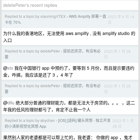
deletePeter's recent replies
Replied to a topic by xiaomingVTEX
AWS Amplify 部署一直
2023 年 6 月 14
›
日
卡在 70%
为什么我的香港地区，无法使用 aws amplify , 没有 amplify studio 的
入口
Replied to a topic by deletePeter
提前还房贷，有没有必
2023 年 1 月 28
›
日
要
@
xtx
我在中国银行 app 中预约了，要等到 5 月份，而且提示要违约
金，咋搞，我应该是还了 3 ，4 年了
Replied to a topic by deletePeter
提前还房贷，有没有必
2023 年 1 月 28
›
日
要
@
dilu
绝大部分普通的理财能力，都是无法大于房贷的。。。 ，这二
年我的低风险理财都亏了，肯定不止我一个人
Replied to a topic by abychan
[iOS] [送码] 罐头冥想 - 独立开发
2023 年 1 月
›
28 日
的小清新视觉化冥想 App
果然别人家的老婆都是可以帮上忙的，我老婆： 你做的 app ，鬼才