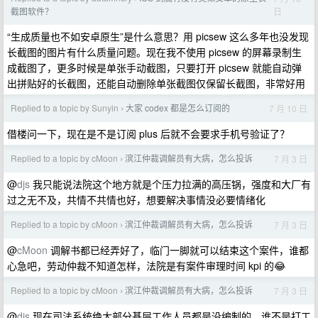
日
截图软件？
“生成质量也不如安卓原生”是什么意思？用 picsew 这么多年也没发现
长截图的图片有什么质量问题。现在我不使用 picsew 的屏幕录制生
成截图了，更多时候是单张手动截图，只要打开 picsew 就能自动弹
出拼贴好的长截图，还能自动删除单张截图仅保留长截图，非常好用
Replied to a topic by Sunyin
大家 codex 都是怎么订阅的
7 月 10 日
›
借楼问一下，现在是不是订阅 plus 后就不会要求手机号验证了？
Replied to a topic by cMoon
滨江仲裁调解员有大病，怎么投诉
7 月 3 日
›
@
djs
我只能说法院这个地方就是个压力拉满的高压锅，强度和大厂有
过之无不及，共情不共情也好，想要解决事情没必要情绪化
Replied to a topic by cMoon
滨江仲裁调解员有大病，怎么投诉
7 月 3 日
›
@
cMoon
调解书都已经弄好了，临门一脚就可以结束这个案件，谁都
心急吧，劳动仲裁不知道怎样，法院是有案件审理时间 kpi 的😂
Replied to a topic by cMoon
滨江仲裁调解员有大病，怎么投诉
7 月 3 日
›
@
djs
现在司法系统绝大部分基层工作人员都是没编制的，谁不是打工