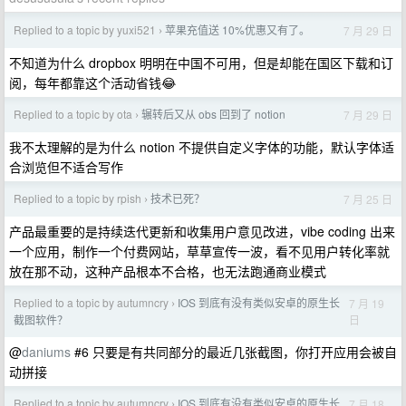
Replied to a topic by yuxi521
苹果充值送 10%优惠又有了。
7 月 29 日
›
不知道为什么 dropbox 明明在中国不可用，但是却能在国区下载和订
阅，每年都靠这个活动省钱😂
Replied to a topic by ota
辗转后又从 obs 回到了 notion
7 月 29 日
›
我不太理解的是为什么 notion 不提供自定义字体的功能，默认字体适
合浏览但不适合写作
Replied to a topic by rpish
技术已死？
7 月 25 日
›
产品最重要的是持续迭代更新和收集用户意见改进，vibe coding 出来
一个应用，制作一个付费网站，草草宣传一波，看不见用户转化率就
放在那不动，这种产品根本不合格，也无法跑通商业模式
Replied to a topic by autumncry
IOS 到底有没有类似安卓的原生长
7 月 19
›
日
截图软件？
@
daniums
#6 只要是有共同部分的最近几张截图，你打开应用会被自
动拼接
Replied to a topic by autumncry
IOS 到底有没有类似安卓的原生长
7 月 18
›