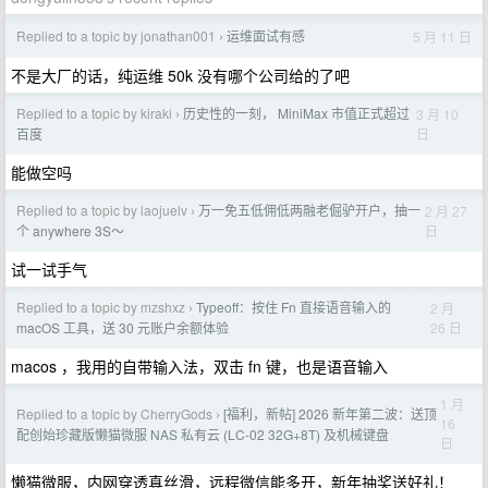
Replied to a topic by jonathan001
运维面试有感
5 月 11 日
›
不是大厂的话，纯运维 50k 没有哪个公司给的了吧
Replied to a topic by kiraki
历史性的一刻， MiniMax 市值正式超过
3 月 10
›
日
百度
能做空吗
Replied to a topic by laojuelv
万一免五低佣低两融老倔驴开户，抽一
2 月 27
›
日
个 anywhere 3S～
试一试手气
Replied to a topic by mzshxz
Typeoff：按住 Fn 直接语音输入的
2 月
›
26 日
macOS 工具，送 30 元账户余额体验
macos ，我用的自带输入法，双击 fn 键，也是语音输入
1 月
Replied to a topic by CherryGods
[福利，新帖] 2026 新年第二波：送顶
›
16
配创始珍藏版懒猫微服 NAS 私有云 (LC-02 32G+8T) 及机械键盘
日
懒猫微服，内网穿透真丝滑，远程微信能多开，新年抽奖送好礼！