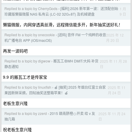
Replied to a topic by CherryGods
[福利] 2026 新年第一波：送顶配创始
1 月
›
9 日
珍藏版懒猫微服 NAS 私有云 (LC-02 32G+8T) 及机械键盘
懒猫微服，内网穿透真丝滑，远程微信能多开，新年抽奖送好礼！
Replied to a topic by onecookie
[送码] 音伴 FM 一个纯粹的收音
2025 年 12
›
月 20 日
机广播电台 APP (iOS/macOS)
再发一波码吧
Replied to a topic by digwow
搬瓦工/BWH DMIT/大妈 补货
2025 年 11 月 28
›
日
静态通知
9.9 的搬瓦工才是传家宝
Replied to a topic by linuxfish
🍎 [抽奖] 2025 年烟台红富士自家
2025 年 11
›
月 24 日
果园新鲜采摘，回帖抽奖送整箱苹果！🍎
老板生意兴隆
Replied to a topic by zzerd
2015 赣南脐橙🍊开卖 给 v 友
2025 年 11 月 24
›
日
抽几箱
祝老板生意兴隆