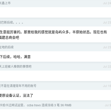
长鑫上市
Jul 2
到巴新后续。。。。
Jul 2
生意挺厉害的。那里给我的感觉就是岛屿众多，半原始状态。现在也有
福建总商会吧
在地的后续
Jul 2
下后续，哈哈，满意
天上班被人推倒的事情吧
Jul 2
e 是不是在清理常年不用的账号
Jul 1
需要原设备认证，没法了
过闸试运营， ccba travo 连续冻结 3 笔 36 RMB
Jul 