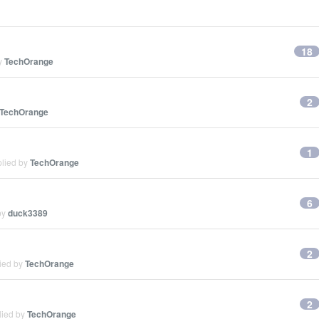
18
by
TechOrange
2
TechOrange
1
plied by
TechOrange
6
by
duck3389
2
lied by
TechOrange
2
lied by
TechOrange