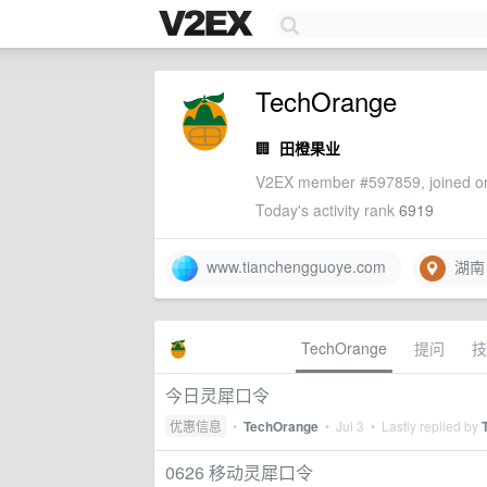
TechOrange
🏢
田橙果业
V2EX member #597859, joined on
Today's activity rank
6919
www.tianchengguoye.com
湖南
TechOrange
提问
技
今日灵犀口令
优惠信息
•
TechOrange
•
Jul 3
• Lastly replied by
0626 移动灵犀口令