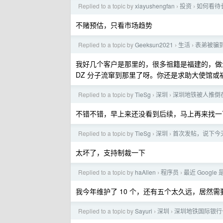
Replied to a topic by
xiayushengfan
投资
如何看待
›
›
不赌预估，只看市场趋势
Replied to a topic by
Geeksun2021
生活
表弟被骗
›
›
我好几个客户是那里的，很多祖籍是福建的，做
DZ 分子流窜到那里了呀。你还是求助大使馆或
Replied to a topic by
TieSg
深圳
深圳地铁被人推倒
›
›
不错不错，早上来还没看到后续，马上再来找一
Replied to a topic by
TieSg
深圳
首次发帖，说下今
›
›
太坏了，支持制裁一下
Replied to a topic by
haAllen
程序员
最近 Googl
›
›
我今年维护了 10 个，还有五个太久远，居然
Replied to a topic by
Sayuri
深圳
深圳地铁国际银行卡拍卡
›
›