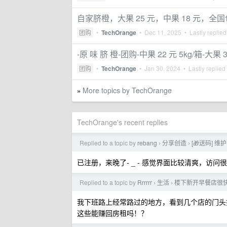
自家脐橙，大果 25 元，中果 18 元，全
团购
•
TechOrange
•
Dec 11, 2025
• Lastly replie
-原 味 脐 橙-团购-中果 22 元 5kg/箱-大果 3
团购
•
TechOrange
•
Jan 30, 2024
• Lastly replied
More topics by TechOrange
»
TechOrange's recent replies
Replied to a topic by
rebang
分享创造
[🎁送码]
›
›
已注册，来晚了- _ - 感觉界面比较清爽，访
Replied to a topic by
Rrrrrr
生活
楼下新开早餐店很
›
›
我下班路上经常路过的地方，看到几个店的门头
这些能赚回房租吗！？