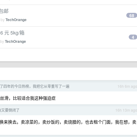
国包邮
68
d by
TechOrange
6 元 5kg/箱
4
 by
TechOrange
 维护了四年的今日热榜，我把它从零重写了一遍
16h 6m ag
问很丝滑，比较适合我这种强迫症
快又要倒闭了
16h 13m ag
换来换去。卖凉菜的，卖炒饭的，卖烧腊的，也去租个门面，我在想，卖