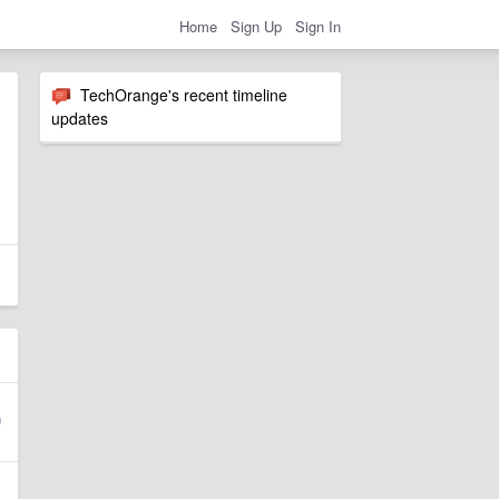
Home
Sign Up
Sign In
TechOrange's recent timeline
updates