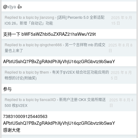
@
xljya
👍
Replied to a topic by jianzong
[送码] Percento 5.0 全新适配
2025 年 9 月
›
15 日
iOS 26，新增「自动记」功能
支持一下 bWF5aWZhbi5uZXRAZ21haWwuY29t
Replied to a topic by qingchen666
另一个吉祥物 mb 的成交
2025 年 8 月 8
›
日
量也上来了
APbtUSshQ7PBxZgRA9dPhXyVhjU16qzGRGbvtz9bSwaY
Replied to a topic by tthem
有关于$V2EX 结合社区功能应用的
2025 年 8 月
›
5 日
畅想的讨论(附抽奖)
参与
Replied to a topic by tiancaiXD
新用户注册 OKX 交易所赠送
2025 年 8 月 4
›
日
500 枚$V2EX
738310009125440563
APbtUSshQ7PBxZgRA9dPhXyVhjU16qzGRGbvtz9bSwaY
感谢大佬