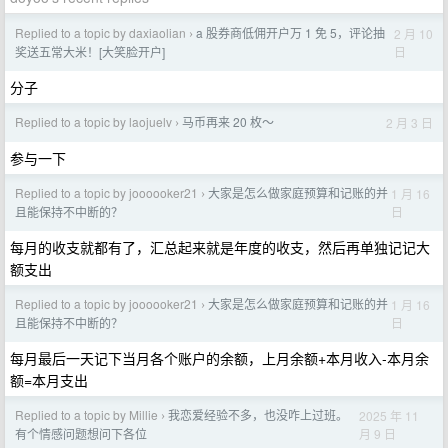
Replied to a topic by daxiaolian
a 股券商低佣开户万 1 免 5，评论抽
2 月 10
›
日
奖送五常大米！[大笑脸开户]
分子
Replied to a topic by laojuelv
马币再来 20 枚～
2 月 3 日
›
参与一下
Replied to a topic by joooooker21
大家是怎么做家庭预算和记账的并
1 月 16
›
日
且能保持不中断的？
每月的收支就都有了，汇总起来就是年度的收支，然后再单独记记大
额支出
Replied to a topic by joooooker21
大家是怎么做家庭预算和记账的并
1 月 16
›
日
且能保持不中断的？
每月最后一天记下当月各个账户的余额，上月余额+本月收入-本月余
额=本月支出
Replied to a topic by Millie
我恋爱经验不多，也没咋上过班。
2025 年 11
›
月 9 日
有个情感问题想问下各位