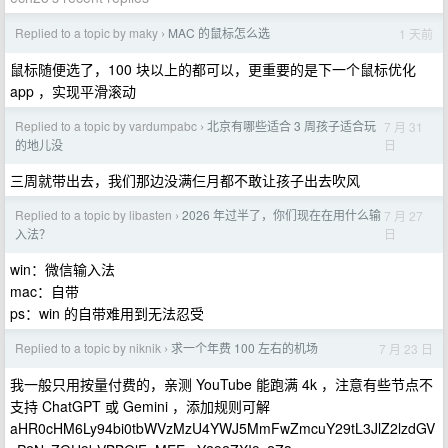
Replied to a topic by maky
MAC 的鼠标怎么选
1 天前
›
鼠标随便选了，100 块以上的都可以，更重要的是下一个鼠标优化
app ，实现平滑滚动
Replied to a topic by vardumpabc
北京有哪些适合 3 周孩子适合玩
7 月 31
›
日
的地儿没
三周就带出去，我们那边没满仨月都不敢让孩子出去吹风
Replied to a topic by libasten
2026 年过半了，你们现在在用什么输
7 月 27
›
日
入法？
win：微信输入法
mac：自带
ps：win 的自带难用到无法忍受
Replied to a topic by niknik
求一个年费 100 左右的机场
7 月 23 日
›
我一般只用按量付费的，亲测 YouTube 能跑满 4k ，注意有些节点不
支持 ChatGPT 或 Gemini ，添加规则可解
aHR0cHM6Ly94bi0tbWVzMzU4YWJ5MmFwZmcuY29tL3JlZ2lzdGV