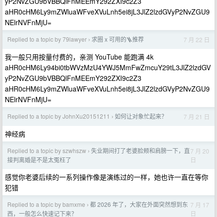
yP2NvZGU9bVBBQlFnMEEmY292ZXI9c2Z3
aHR0cHM6Ly9mZWluaWFveXVuLnh5ei8jL3JlZ2lzdGVyP2NvZGU9
NElrNVFnMjU=
Replied to a topic by 79lawyer
求圈 x 可用的🪜推荐
7 月 22 日
›
我一般只用按量付费的，亲测 YouTube 能跑满 4k
aHR0cHM6Ly94bi0tbWVzMzU4YWJ5MmFwZmcuY29tL3JlZ2lzdGV
yP2NvZGU9bVBBQlFnMEEmY292ZXI9c2Z3
aHR0cHM6Ly9mZWluaWFveXVuLnh5ei8jL3JlZ2lzdGVyP2NvZGU9
NElrNVFnMjU=
Replied to a topic by JohnXu20151211
如何让对象忙起来？
7 月 21 日
›
神经病
Replied to a topic by szwhszw
失业期间打了老婆脸颊和肩膀一下，直
7 月 20
›
日
接判离婚是不是太冤枉了
感觉你老婆后续的一系列操作像是演练过的一样，她也许一直在等你
犯错
Replied to a topic by bamxme
都 2026 年了，大家在外面突然想到东
7 月 17
›
日
西，一般怎么快速记下来？