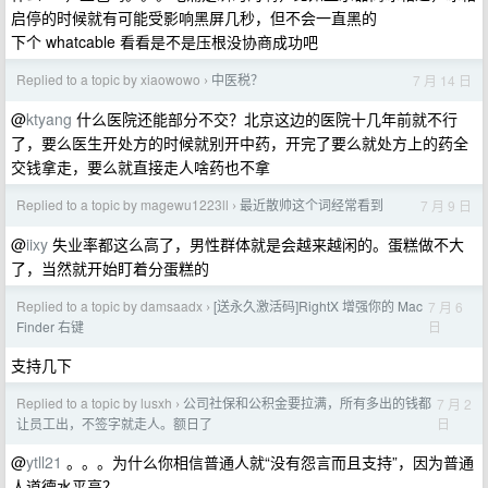
启停的时候就有可能受影响黑屏几秒，但不会一直黑的
下个 whatcable 看看是不是压根没协商成功吧
Replied to a topic by xiaowowo
中医税？
7 月 14 日
›
@
ktyang
什么医院还能部分不交？北京这边的医院十几年前就不行
了，要么医生开处方的时候就别开中药，开完了要么就处方上的药全
交钱拿走，要么就直接走人啥药也不拿
Replied to a topic by magewu1223ll
最近散帅这个词经常看到
7 月 9 日
›
@
iixy
失业率都这么高了，男性群体就是会越来越闲的。蛋糕做不大
了，当然就开始盯着分蛋糕的
Replied to a topic by damsaadx
[送永久激活码]RightX 增强你的 Mac
7 月 6
›
日
Finder 右键
支持几下
Replied to a topic by lusxh
公司社保和公积金要拉满，所有多出的钱都
7 月 2
›
日
让员工出，不签字就走人。额日了
@
ytll21
。。。为什么你相信普通人就“没有怨言而且支持”，因为普通
人道德水平高？