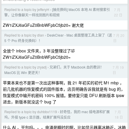
Replied to a topic by jefferyH
[抽兑换码] MacOS 本地 AI 素材搜索引
7 月
›
22 日
擎，让你像聊天一样找到图片和视频
ZW1iZXJ6aGFuZ0BnbWFpbC5jb20= 谢大佬
Replied to a topic by dlan
DeskClear - Mac 桌面整理工具上架了（送
7 月 20
›
日
5 个 Pro 终身兑换码）！
全放个 inbox 文件夹，3 年没整理过了🤣
ZW1iZXJ6aGFuZ0BnbWFpbC5jb20=
Replied to a topic by zryadj
兄弟们，关于 Macbook 血的教训！
7 月 19
›
日
MacOS 比 Win 更逆天！
苹果本来也不是第一次出这种事啊，我 21 年初买的初代 M1 mbp ，
前几批机器的恢复模式的固件版本，店员明确告诉我就是有 bug 的，
恢复模式中输开机密码 100% 报错。要修复只能 DFU 刷新版本 ipsw
进去，新版本就没这个 bug 了
Replied to a topic by duhbbx1119
好奇怪，我的 mac 插电源和扩展
7 月
›
18 日
坞，外接 type c 显示器，结果扩展坞没反应
什么 AI ，豆包吗。。。电涌是瞬时的啊，比如显示器离冰箱近，冰箱