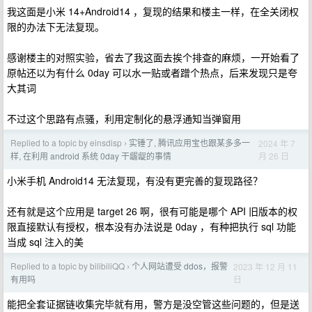
我这面是小米 14+Android14 ，复现的结果和楼主一样，在全关闭权
限的办法下无法复现。
感谢楼主的对照实验，省去了我这面去挨个排查的麻烦，一开始看了
原帖还以为有什么 0day 可以水一贴或者蹭个热点，后来发现只是夸
大其词
不过这个思路有点骚，利用定制化的悬浮通知当弹窗用
Replied to a topic by einsdisp
实锤了, 腾讯应用宝也跟某多多一
2024 年 7
›
月 26 日
样, 在利用 android 系统 0day 干龌龊的事情
小米手机 Android14 无法复现，有没有更完善的复现路径？
还有就是这个应用是 target 26 啊，很有可能是哪个 API 旧版本的权
限直接默认有授权，根本没有办法说是 0day ，有种把执行 sql 功能
当成 sql 注入的美
Replied to a topic by bilibiliQQ
个人网站遭受 ddos，报警
2023 年 12 月 11
›
日
有用吗
能把全套证据链收集完毕就有用，警方是没空管这些问题的，但是送