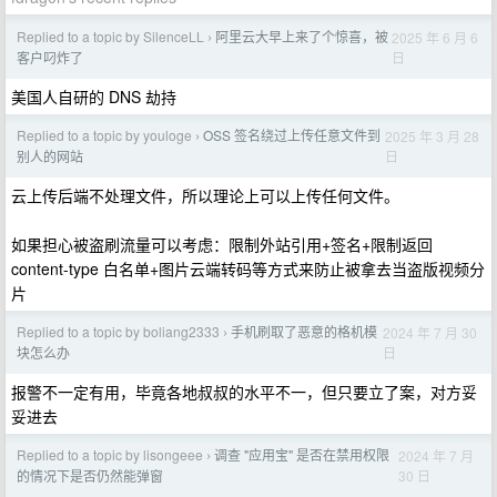
Replied to a topic by SilenceLL
阿里云大早上来了个惊喜，被
2025 年 6 月 6
›
日
客户叼炸了
美国人自研的 DNS 劫持
Replied to a topic by youloge
OSS 签名绕过上传任意文件到
2025 年 3 月 28
›
日
别人的网站
云上传后端不处理文件，所以理论上可以上传任何文件。
如果担心被盗刷流量可以考虑：限制外站引用+签名+限制返回
content-type 白名单+图片云端转码等方式来防止被拿去当盗版视频分
片
Replied to a topic by boliang2333
手机刷取了恶意的格机模
2024 年 7 月 30
›
日
块怎么办
报警不一定有用，毕竟各地叔叔的水平不一，但只要立了案，对方妥
妥进去
Replied to a topic by lisongeee
调查 "应用宝" 是否在禁用权限
2024 年 7 月
›
30 日
的情况下是否仍然能弹窗