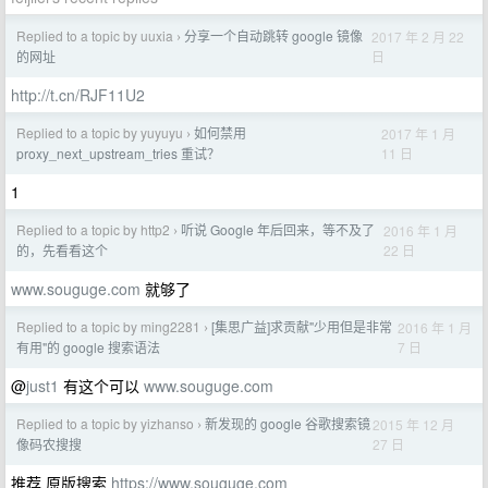
Replied to a topic by uuxia
分享一个自动跳转 google 镜像
2017 年 2 月 22
›
日
的网址
http://t.cn/RJF11U2
Replied to a topic by yuyuyu
如何禁用
2017 年 1 月
›
11 日
proxy_next_upstream_tries 重试？
1
Replied to a topic by http2
听说 Google 年后回来，等不及了
2016 年 1 月
›
22 日
的，先看看这个
www.souguge.com
就够了
Replied to a topic by ming2281
[集思广益]求贡献"少用但是非常
2016 年 1 月
›
7 日
有用"的 google 搜索语法
@
just1
有这个可以
www.souguge.com
Replied to a topic by yizhanso
新发现的 google 谷歌搜索镜
2015 年 12 月
›
27 日
像码农搜搜
推荐 原版搜索
https://www.souguge.com