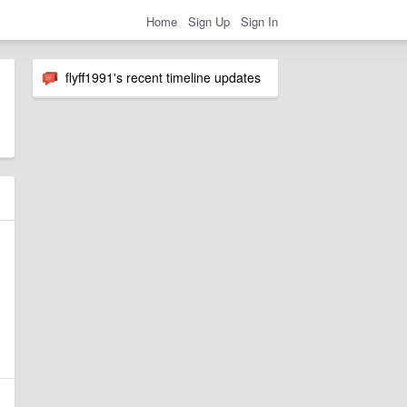
Home
Sign Up
Sign In
flyff1991's recent timeline updates