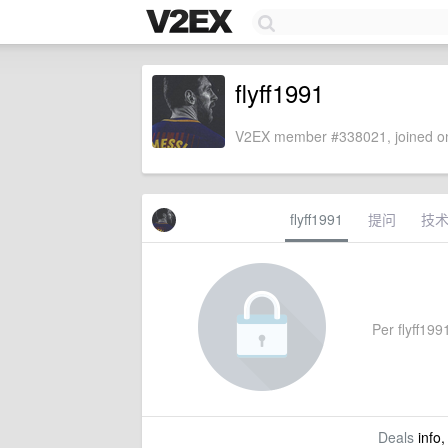
flyff1991
V2EX member #338021, joined on
flyff1991
提问
技
Per flyff1991
Deals
info,