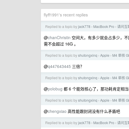
flyff1991's recent replies
Replied to a topic by
jack778
MacBook Pro
请问互联
›
›
@
chanChristin
空间大，有多少就会占多少，不回
需不会超过 16G 。
Replied to a topic by
shutongxinq
Apple
M4 单核 G
›
›
@
q447643445
三倍？
Replied to a topic by
shutongxinq
Apple
M4 单核 G
›
›
@
polobug
都 6 个能效核心了，那功耗肯定相
Replied to a topic by
shutongxinq
Apple
M4 单核 G
›
›
@
chengxiao
高性能跟封闭没有什么矛盾吧
Replied to a topic by
jack778
MacBook Pro
请问互联
›
›