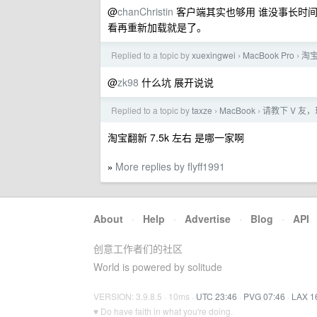
@
chanChristin
客户端其实也够用 谁没事长时
看再重新加载就是了。
Replied to a topic by
xuexingwei
MacBook Pro
淘宝
›
›
@
zk98
什么坑 展开说说
Replied to a topic by
taxze
MacBook
请教下 V 友，
›
›
淘宝翻新 7.5k 左右 是哪一家啊
More replies by flyff1991
»
About
·
Help
·
Advertise
·
Blog
·
API
创意工作者们的社区
World is powered by solitude
VERSION: 3.9.8.5 · 10ms ·
UTC 23:46
·
PVG 07:46
·
LAX 1
♥ Do have faith in what you're doing.