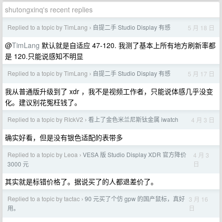
shutongxinq's recent replies
Replied to a topic by TimLang
自提二手 Studio Display 有感
5 月 18 日
›
@
TimLang
默认就是自适应 47-120. 我测了基本上所有地方刷新率都
是 120.只能说感知不明显
Replied to a topic by TimLang
自提二手 Studio Display 有感
5 月 17 日
›
我从普通版升级到了 xdr ，我不是视频工作者，只能说体感几乎没变
化。建议别花冤枉钱了。
Replied to a topic by RIckV2
看上了金色米兰尼斯钛金属 iwatch
4 月 3 日
›
确实好看，但是没有银色适配的表带多
Replied to a topic by Leoa
VESA 版 Studio Display XDR 官方降价
4 月 3
›
日
3000 元
其实就是标错价格了。据说买了的人都退差价了。
Replied to a topic by tactac
90 元买了个仿 gpw 的国产鼠标，真好
3 月 16
›
日
用。