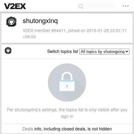
shutongxinq
V2EX member #94411, joined on 2015-01-28 22:51:11
+08:00
Switch topics list
Per shutongxinq's settings, the topics list is only visible after you
sign in
Deals
info, including closed deals, is not hidden