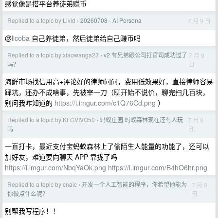
感觉像是搭平台养徒弟赚币
Replied to a topic by Livid
20260708 - AI Persona
7 月 9 日
›
@
licoba
自己养徒弟，然后徒弟给自己赚币吗
Replied to a topic by xiaowanga23
v2 有兄弟跟公司打官司成功过了
7 月 9
›
日
吗？
海鲜市场找信用高+评论好的律师问问，费用低效果好，直接律师容易
踩坑，还办不成啥事，先被宰一刀（聊开始不说价，聊完扫几百块，
别问我咋知道的
https://i.imgur.com/c1Q76Cd.png
）
Replied to a topic by KFCVIVO50
蚂蚁庄园 蚂蚁森林现在还有人玩
7 月 9
›
日
吗
一直打卡，最近支付宝蚂蚁森林上了偷陌生人能量的功能了，还可以
加好友，难道要向聊天 APP 靠拢了吗
https://i.imgur.com/NbqYaOk.png
https://i.imgur.com/B4hO6hr.png
Replied to a topic by cnaic
开发一个人工智能的程序，你希望他能为
7 月 8
›
日
你做点什么呢？
别帮我写程序！！