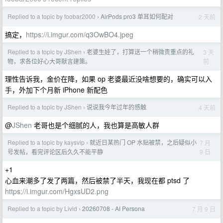
Replied to a topic by foobar2000
AirPods pro3 单耳如何配对
2 天前
›
搞定，
https://i.imgur.com/q3OwBO4.jpeg
Replied to a topic by JShen
老婆生娃了，打算送一个稍微贵重点的礼
3 天
›
前
物，求各位好心大哥献言建策。
理性告诉我，金价在降，如果 op 老婆最近没啥想要的，确实可以入
手，外加下个月新 iPhone 新配色
Replied to a topic by JShen
说说我今年过年的感触
4 天前
›
@
JShen
老哥也是个细腻的人，我也算是高敏人群
Replied to a topic by kaysvip
就近日某热门 OP 水贴被禁，之后疑似小
7 月
›
9 日
号发帖，看完评论区后久久不能平静
+1
心血来潮多了发了两篇，然后被禁了半天，我现在都 ptsd 了
https://i.imgur.com/HgxsUD2.png
Replied to a topic by Livid
20260708 - AI Persona
7 月 9 日
›