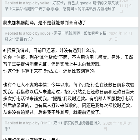
Replied to a topic by veike
好家伙，自己从 google 翻译的文章又被
›
11 月 9
某个采集站给翻译回去了😂😂😂，感觉国人的采集站要占领地球了
日
爬虫加机器翻译，是不是就能做到全自动了
Replied to a topic by iiduce
需要一笔钱周转，帮忙看看 e 招
2020 年 10 月
›
31 日
贷这个是否有坑？
e 招贷我借过，目前已还清，并没有遇到什么坑。
它会上信报，列在“其他贷款”下面，不占用信用卡额度。另外，虽然
写了需要提供消费凭证，但是实际上并未向我索取。
你这个利率算下来在 5%左右，还是比较划算的。
也有个让人不爽的事情：今年以来，每个月招行会在还款日前多次骚
扰我。我借款以后从未逾期过，招行仍然会在还款日前和还款日当天
多次打电话过来骚扰我，“提醒”我及时还款。有机器人客服拨打电话
然后放录音的，也有真人打过来催收的。问题是我每次都按时还款，
从来没有逾期过。后来我不胜其烦，就提前还款了。
Replied to a topic by R1nG
双 11 哪家的云服务器值得入
2020 年 10 月 31
›
日
手？
今年的优惠力度确实比去年小