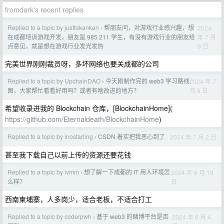
fromdark's recent replies
Replied to a topic by justtokankan
帮朋友问，对游戏行业感兴趣，想
2024
›
年 7 月
在成都培训游戏开发，朋友是 985 211 学生，有没有游戏行业的朋友给
9 日
点意见，就是想在游戏行业发光发热
完美世界刚刚裁员呀，多坏网络也要关成都的公司
Replied to a topic by UpchainDAO
今天刚制作完的 web3 学习路线
2024 年 7
›
月 9 日
图，大家帮忙看看好用吗？或者有啥改进的地方？
希望收录进我的 Blockchain 仓库，[BlockchainHome](
https://github.com/Eternaldeath/BlockchainHome
)
Replied to a topic by inostarling
CSDN 着实把我恶心到了
2024 年 7 月 2 日
›
甚至我下载自己以前上传的资源还要花钱
Replied to a topic by ivmm
想了解一下成都的 IT 用人环境怎
2024 年 6 月 19
›
日
么样？
西南柬埔寨，人多岗少，适合老板，不适合打工
Replied to a topic by coderpwh
基于 web3 的赌博平台是否
2024 年 6 月 4
›