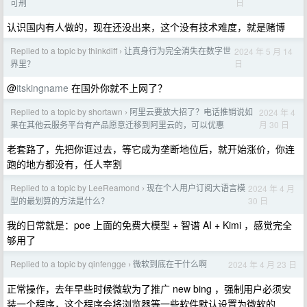
日
可刑
认识国内有人做的，现在还没出来，这个没有技术难度，就是赌博
Replied to a topic by thinkdiff
让真身行为完全消失在数字世
2024 年 5 月 14
›
日
界里？
@
itskingname
在国外你就不上网了？
Replied to a topic by shortawn
阿里云要放大招了？电话推销说如
2024 年 4
›
月 30 日
果在其他云服务平台有产品愿意迁移到阿里云的，可以优惠
老套路了，先把你诓过去，等它成为垄断地位后，就开始涨价，你连
跑的地方都没有，任人宰割
Replied to a topic by LeeReamond
现在个人用户订阅大语言模
2024 年 4 月
›
30 日
型的最划算的方法是什么？
我的日常就是：poe 上面的免费大模型 + 智谱 AI + Kimi ，感觉完全
够用了
Replied to a topic by qinfengge
微软到底在干什么啊
2024 年 4 月 23 日
›
正常操作，去年早些时候微软为了推广 new bing ，强制用户必须安
装一个程序，这个程序会将浏览器等一些软件默认设置为微软的