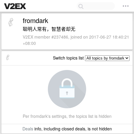
fromdark
聪明人常有，智慧者却无
V2EX member #237486, joined on 2017-06-27 18:40:21
+08:00
Switch topics list
Per fromdark's settings, the topics list is hidden
Deals
info, including closed deals, is not hidden