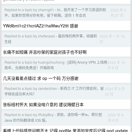
Replied to a topic by channg01
hi，我开发了一个学习英语的软
2025 年 5
›
月 27 日
件，如果你觉得对你有用，留下邮箱，送你 1 年会员
YWdlbml1c21hcnlAZ21haWwuY29t 感谢
Replied to a topic by zhefanpao
最后悔的两件事，结婚和
2025 年 1 月 18
›
日
生娃
长痛不如短痛 并且吵架的家庭对孩子也不好啊
Replied to a topic by huangzhouhong
[送码] Anony VPN 上线两
2024 年 10
›
月 9 日
周年，兑换码免费送！开箱即用
几天没看差点错过 求 op 一个码 万分感谢
Replied to a topic by zanderzhan
新西兰 IT 工作行情如何，留
2024 年 9 月
›
23 日
学移民成功率大吗？
坐标纽村怀大 如果没啥介意的 建议隔壁日本
Replied to a topic by iRubyBoy
求助，请你喝一杯☕️，帮忙把
2024 年 4
›
月 9 日
Java 的代码翻译成 iOS 版。
看楼上代码感觉问题不大 记得 podfile 里添加完库后记得 pod update