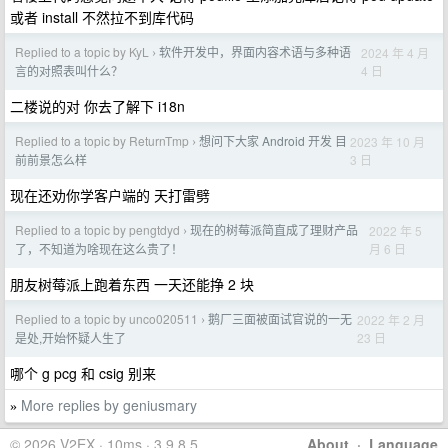
或者 install 不然拉不到库代码
Replied to a topic by KyL
软件开发中，界面内容术语与多种语
2024 年 4 月
›
4 日
言的对照表叫什么？
二楼说的对 你去了解下 i18n
Replied to a topic by ReturnTmp
想问下大家 Android 开发 目
2023 年 10 月
›
3 日
前前景怎么样
现在还劝你学客户端的 天打雷劈
Replied to a topic by pengtdyd
现在的树莓派简直成了理财产品
2022 年 5
›
月 6 日
了，不知道为啥现在这么贵了！
朋友树莓派上跑着东西 一天还能挣 2 块
Replied to a topic by unco020511
鹅厂三面被面试官说的一无
2022 年 2 月
›
23 日
是处,开始怀疑人生了
哪个 g pcg 和 csig 别来
More replies by geniusmary
»
© 2026 V2EX · 10ms · 3.9.8.5
About
·
Language