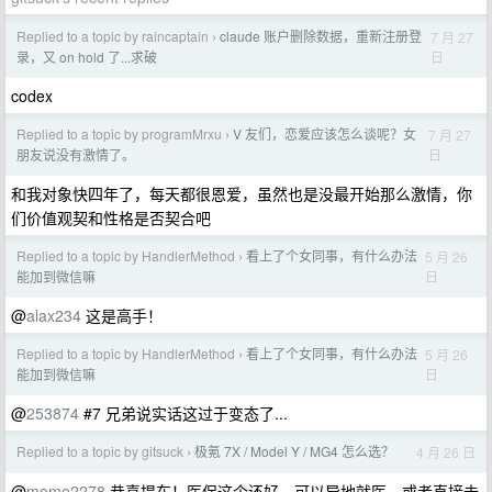
Replied to a topic by raincaptain
claude 账户删除数据，重新注册登
7 月 27
›
日
录，又 on hold 了...求破
codex
Replied to a topic by programMrxu
V 友们，恋爱应该怎么谈呢？女
7 月 27
›
日
朋友说没有激情了。
和我对象快四年了，每天都很恩爱，虽然也是没最开始那么激情，你
们价值观契和性格是否契合吧
Replied to a topic by HandlerMethod
看上了个女同事，有什么办法
5 月 26
›
日
能加到微信嘛
@
alax234
这是高手！
Replied to a topic by HandlerMethod
看上了个女同事，有什么办法
5 月 26
›
日
能加到微信嘛
@
253874
#7 兄弟说实话这过于变态了...
Replied to a topic by gitsuck
极氪 7X / Model Y / MG4 怎么选？
4 月 26 日
›
@
momo2278
恭喜提车！医保这个还好，可以异地就医，或者直接去