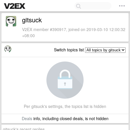
gitsuck
V2EX member #390917, joined on 2019-03-10 12:00:32
+08:00
Switch topics list
Per gitsuck's settings, the topics list is hidden
Deals
info, including closed deals, is not hidden
gitsuck's recent replies