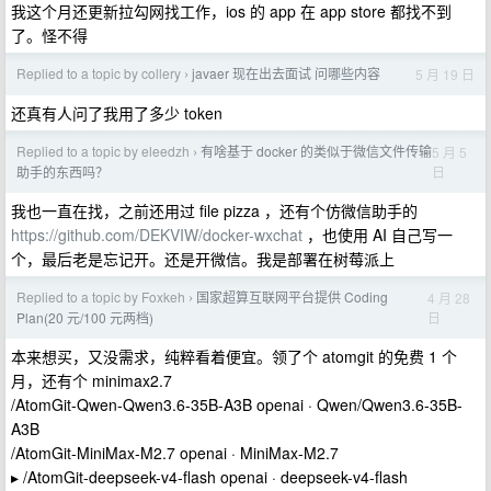
我这个月还更新拉勾网找工作，ios 的 app 在 app store 都找不到
了。怪不得
Replied to a topic by collery
javaer 现在出去面试 问哪些内容
5 月 19 日
›
还真有人问了我用了多少 token
Replied to a topic by eleedzh
有啥基于 docker 的类似于微信文件传输
5 月 5
›
日
助手的东西吗？
我也一直在找，之前还用过 file pizza ，还有个仿微信助手的
https://github.com/DEKVIW/docker-wxchat
，也使用 AI 自己写一
个，最后老是忘记开。还是开微信。我是部署在树莓派上
Replied to a topic by Foxkeh
国家超算互联网平台提供 Coding
4 月 28
›
日
Plan(20 元/100 元两档)
本来想买，又没需求，纯粹看着便宜。领了个 atomgit 的免费 1 个
月，还有个 minimax2.7
/AtomGit-Qwen-Qwen3.6-35B-A3B openai · Qwen/Qwen3.6-35B-
A3B
/AtomGit-MiniMax-M2.7 openai · MiniMax-M2.7
▸ /AtomGit-deepseek-v4-flash openai · deepseek-v4-flash