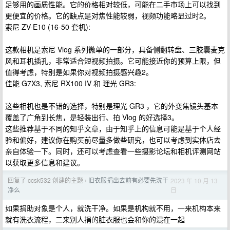
足够用的画质性能。它的价格相对较低，可能在二手市场上可以找到
更便宜的价格。它的缺点是对焦性能较弱，视频功能略显过时​2​。
索尼 ZV-E10 (16-50 套机):
这款相机是索尼 Vlog 系列微单的一部分，具备侧翻转盘、三胶囊麦克
风和耳机插孔，非常适合短视频拍摄。它可能接近你的预算上限，但
值得考虑，特别是如果你对视频拍摄感兴趣​2​。
佳能 G7X3, 索尼 RX100 IV 和 理光 GR3:
这些相机也是不错的选择，特别是理光 GR3 ，它的外变焦镜头基本
覆盖了广角到长焦，是轻装出行、拍 Vlog 的好选择​3​。
这些推荐基于不同的知乎文章，由于知乎上的信息可能是基于个人经
验和偏好，建议你在购买前尽量多做些研究，也可以考虑到实体店去
亲自体验一下。同时，还可以考虑查看一些摄影论坛和相机评测网站
以获取更多信息和建议。
回复了 ccsk532 创建的主题
旧衣服捐出去前有必要先洗干
2023 年 10 月 13
›
日
净么
如果捐助对象是个人，就洗干净。如果是机构就不用，一来机构本来
就有洗衣流程，二来别人捐的脏衣服也会和你的混在一起