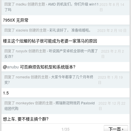
回复了 madku 创建的主题
AMD 的机友们，你们升级 win11
2023 年 8 月 14
›
日
了吗
7950X 无异常
回复了 xiaoleis 创建的主题
彩礼谈好了， 准备结婚啦。
2023 年 2 月 10 日
›
楼主这个炫耀的帖子很可能成为老婆一家落马的原因
回复了 ruoyutx 创建的主题
听说国产安卓机全部统一内置了
2023 年 2 月 2
›
日
反诈？
@
anubu
可否麻烦告知机型和系统版本?
回复了 nomedia 创建的主题
大家今年都拿了几个月年终
2023 年 1 月 19
›
日
奖？
1.5
回复了 monkeydev 创建的主题
辉瑞新冠特效药 Paxlovid
2022 年 12 月 22
›
日
组团代购
想上车, 要不楼主搞个群?
1/35