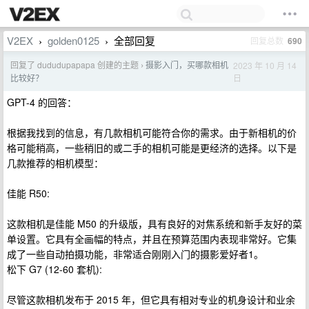
V2EX
golden0125
全部回复
回复总数
690
›
›
回复了 dududupapapa 创建的主题
摄影入门，买哪款相机
2023 年 10 月 14
›
日
比较好？
GPT-4 的回答：
根据我找到的信息，有几款相机可能符合你的需求。由于新相机的价
格可能稍高，一些稍旧的或二手的相机可能是更经济的选择。以下是
几款推荐的相机模型：
佳能 R50:
这款相机是佳能 M50 的升级版，具有良好的对焦系统和新手友好的菜
单设置。它具有全画幅的特点，并且在预算范围内表现非常好。它集
成了一些自动拍摄功能，非常适合刚刚入门的摄影爱好者​1​。
松下 G7 (12-60 套机):
尽管这款相机发布于 2015 年，但它具有相对专业的机身设计和业余