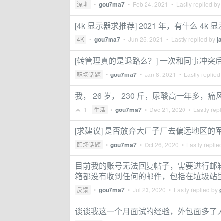
深圳
•
gou7ma7
•
Feb 24, 2021
• Lastly replied b
[4k 显示器求推荐] 2021 年，有什么 
4K
•
gou7ma7
•
Jun 25, 2021
• Lastly replied by
j
[转管理真的是退路么？] 一次和同事冲突后
职场话题
•
gou7ma7
•
Jan 8, 2021
• Lastly replied
我， 26 岁， 230 斤，尿酸高一年多，
1
生活
•
gou7ma7
•
Dec 21, 2020
• Lastly rep
[求建议] 是否放弃大厂子厂去偏远地区的
职场话题
•
gou7ma7
•
Oct 26, 2020
• Lastly replie
目前我的账号无法回复帖子，需要进行邮
箱都没有收到任何的邮件，包括在垃圾站
反馈
•
gou7ma7
•
Jul 23, 2020
• Lastly replied by
谈谈我这一个月面试的经验，外包面多了