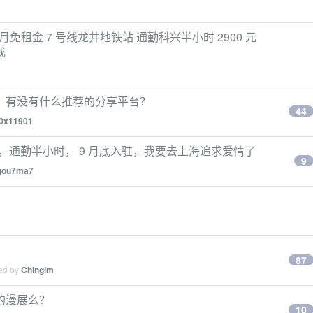
月免租金 7 号线龙井地铁站 通勤科兴半小时 2900 元
我
，有没有什么推荐的分享平台？
44
0x11901
 公里，通勤半小时， 9 月底入驻，我要去上海追求爱情了
9
gou7ma7
87
ied by
Chingim
的漫展么？
10