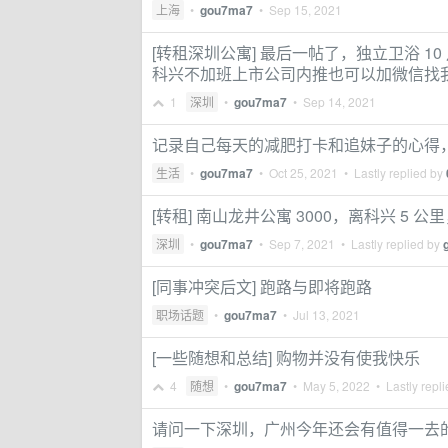
上海
•
gou7ma7
•
Sep 15, 2021
[转租深圳公寓] 最后一帖了，独立卫浴 10 
科兴不加班上市公司内推也可以加微信找
1
深圳
•
gou7ma7
•
Sep 14, 2021
记录自己每天的减肥打卡和追妹子的心得
生活
•
gou7ma7
•
Oct 25, 2021
• Lastly replied by
[转租] 南山龙井公寓 3000，离科兴 5
深圳
•
gou7ma7
•
Sep 7, 2021
• Lastly replied by
[同事冲突后文] 跑路与即将跑路
职场话题
•
gou7ma7
•
Jul 13, 2021
[一些随想和总结] 购物并没有使我快乐
4
随想
•
gou7ma7
•
May 5, 2022
• Lastly repl
请问一下深圳，广州今年还会有值得一去