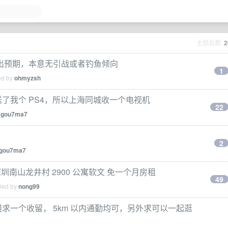
主题总数
2
出预期，本意无引战或者钓鱼倾向
1
ed by
ohmyzsh
送了我个 PS4，所以上海同城收一个电视机
22
y
gou7ma7
2
gou7ma7
深圳南山龙井村 2900 公寓软文 免一个月房租
49
lied by
nong99
慢求一个收留， 5km 以内通勤均可，另外求可以一起逛