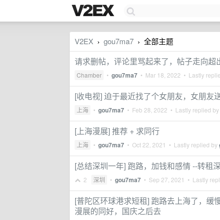
V2EX
gou7ma7
全部主题
›
›
请求删帖，评论里骂起来了，帖子走向超
Chamber
•
gou7ma7
•
Mar 18, 2022
• Lastly repli
[收电视] 迫于最近找了个女朋友，女朋友
上海
•
gou7ma7
•
Feb 28, 2022
• Lastly replied b
[上海漫展] 推荐 + 求同行
上海
•
gou7ma7
•
Oct 22, 2021
• Lastly replied by
[总结深圳一年] 跑路，加钱和感情 --转租
2
深圳
•
gou7ma7
•
Sep 27, 2021
• Lastly rep
[普陀区环球港求短租] 跑路去上海了，缓
漫展的同好，国庆之后去