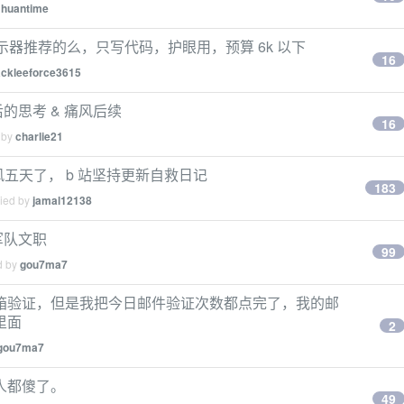
y
huantime
4k 显示器推荐的么，只写代码，护眼用，预算 6k 以下
16
ackleeforce3615
的思考 & 痛风后续
16
 by
charlie21
痛风五天了， b 站坚持更新自救日记
183
lied by
jamal12138
军队文职
99
d by
gou7ma7
箱验证，但是我把今日邮件验证次数都点完了，我的邮
里面
2
gou7ma7
人都傻了。
49