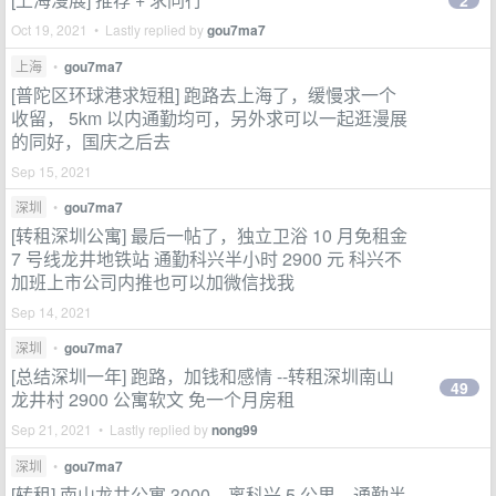
2
Oct 19, 2021 • Lastly replied by
gou7ma7
上海
•
gou7ma7
[普陀区环球港求短租] 跑路去上海了，缓慢求一个
收留， 5km 以内通勤均可，另外求可以一起逛漫展
的同好，国庆之后去
Sep 15, 2021
深圳
•
gou7ma7
[转租深圳公寓] 最后一帖了，独立卫浴 10 月免租金
7 号线龙井地铁站 通勤科兴半小时 2900 元 科兴不
加班上市公司内推也可以加微信找我
Sep 14, 2021
深圳
•
gou7ma7
[总结深圳一年] 跑路，加钱和感情 --转租深圳南山
49
龙井村 2900 公寓软文 免一个月房租
Sep 21, 2021 • Lastly replied by
nong99
深圳
•
gou7ma7
[转租] 南山龙井公寓 3000，离科兴 5 公里，通勤半