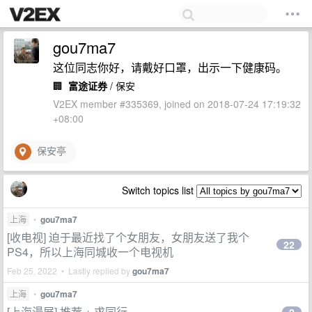
gou7ma7
这位同志你好，请戴好口罩，出示一下健康码。
🏢
富途证券
/ 保安
V2EX member #335369, joined on 2018-07-24 17:19:32
+08:00
保安亭
Switch topics list
上海
•
gou7ma7
[收电视] 迫于最近找了个女朋友，女朋友送了我个
22
PS4，所以上海同城收一个电视机
Feb 25, 2022 • Lastly replied by
gou7ma7
上海
•
gou7ma7
[上海漫展] 推荐 + 求同行