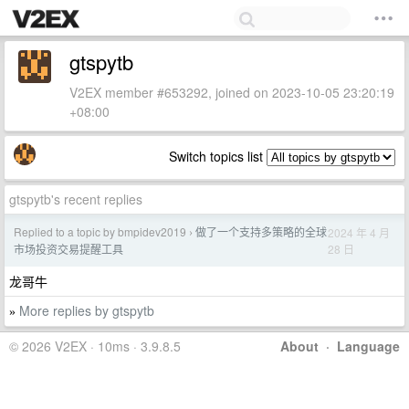
gtspytb
V2EX member #653292, joined on 2023-10-05 23:20:19
+08:00
Switch topics list
gtspytb's recent replies
Replied to a topic by bmpidev2019
做了一个支持多策略的全球
2024 年 4 月
›
28 日
市场投资交易提醒工具
龙哥牛
More replies by gtspytb
»
© 2026 V2EX · 10ms · 3.9.8.5
About
·
Language