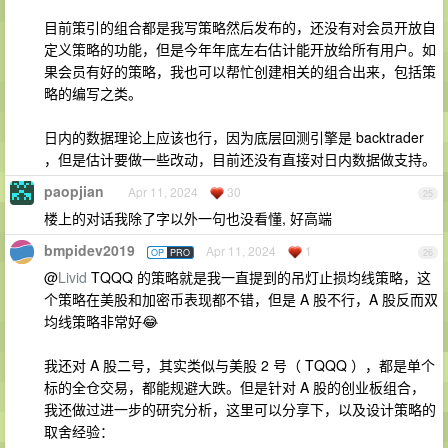
目前策引的组合都是我写策略然后发布的，还没有对会员开放自
定义策略的功能，但是今年年底左右估计能开放给所有用户。如
果会员有好的策略，我也可以帮忙创建相关的组合出来，包括策
略的编写之类。
日内的数据理论上应该也行，因为底层回测引擎是 backtrader
，但是估计要做一些改动，目前还没有直接对日内数据做支持。
paopjian
Apr 11, 2024
30
25
楼上的对话我除了字以外一句也没看懂, 好高端
bmpidev2019
Apr 11, 2024
1
OP
PRO
26
@
Livid
TQQQ 的策略就是我一直提到的吊灯止损均线策略，这
个策略在美股和加密币表现都不错，但是 A 股不行，A 股反而双
均线策略非常好😂
我还对 A 股二号，其实类似与美股 2 号（ TQQQ ），都是单个
标的全仓交易，都能规避大跌。但是针对 A 股的创业板组合，
我还做过进一步的研究分析，这里可以分享下，以及设计策略的
取舍经验：