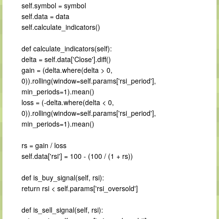
self.symbol = symbol
self.data = data
self.calculate_indicators()
def calculate_indicators(self):
delta = self.data['Close'].diff()
gain = (delta.where(delta > 0,
0)).rolling(window=self.params['rsi_period'],
min_periods=1).mean()
loss = (-delta.where(delta < 0,
0)).rolling(window=self.params['rsi_period'],
min_periods=1).mean()
rs = gain / loss
self.data['rsi'] = 100 - (100 / (1 + rs))
def is_buy_signal(self, rsi):
return rsi < self.params['rsi_oversold']
def is_sell_signal(self, rsi):