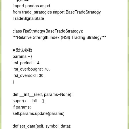
import pandas as pd
from trade_strategies import BaseTradeStrategy,
TradeSignalState
class RsiStrategy(BaseTradeStrategy):
"""Relative Strength Index (RSI) Trading Strategy"""
# 默认参数
params = {
'rsi_period': 14,
'rsi_overbought': 70,
'rsi_oversold': 30,
}
def __init__(self, params=None):
super().__init__()
if params:
self.params.update(params)
def set_data(self, symbol, data):