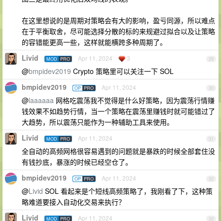
在这里想说的是周期对策略会有大的影响，盈亏同源，所以难点
在于平衡取舍，尽可能选择分散的标的来规避过拟合以及让策略
的容错能更高一些，这样就能横跨多种周期了。
Livid
Apr 11, 2024
3
MOD
PRO
29
@
bmpidev2019
Crypto 策略里可以关注一下 SOL
bmpidev2019
Apr 11, 2024
OP
PRO
30
@
laaaaaa
网格吃震荡我不觉得是什么好策略，因为震荡行情赚
钱效果不如趋势行情，当一个策略在震荡里赚钱时就可能错过了
大趋势，所以震荡只能作为一种辅助工具来使用。
Livid
Apr 11, 2024
MOD
PRO
31
全自动的高频网格很容易遇到的问题就是暴跌的时候全部套住没
有钱抄底，暴涨的时候已经空仓了。
bmpidev2019
Apr 11, 2024
OP
PRO
32
@
Livid
SOL 看起来是个短线高频策略了，我刚看了下，这种策
略难道要接入自动化交易来执行？
Livid
Apr 11, 2024
MOD
PRO
33