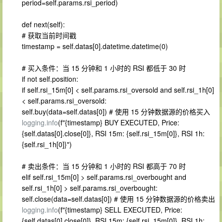
period=self.params.rsi_period)
def next(self):
# 获取当前时间戳
timestamp = self.datas[0].datetime.datetime(0)
# 买入条件：当 15 分钟和 1 小时的 RSI 都低于 30 时
if not self.position:
if self.rsi_15m[0] < self.params.rsi_oversold and self.rsi_1h[0]
< self.params.rsi_oversold:
self.buy(data=self.datas[0]) # 使用 15 分钟数据源的价格买入
logging.info
(f"{timestamp} BUY EXECUTED, Price:
{self.datas[0].close[0]}, RSI 15m: {self.rsi_15m[0]}, RSI 1h:
{self.rsi_1h[0]}")
# 卖出条件：当 15 分钟和 1 小时的 RSI 都高于 70 时
elif self.rsi_15m[0] > self.params.rsi_overbought and
self.rsi_1h[0] > self.params.rsi_overbought:
self.close(data=self.datas[0]) # 使用 15 分钟数据源的价格卖出
logging.info
(f"{timestamp} SELL EXECUTED, Price:
{self.datas[0].close[0]}, RSI 15m: {self.rsi_15m[0]}, RSI 1h: