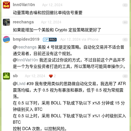
Inn0Vat10n
Apr 12, 2024
43
动量策略去噪和控回撤比单纯信号重要
reechangs
Apr 12, 2024
44
如果能增加一个美股和 Crypto 定投策略就更好了
bmpidev2019
Apr 12, 2024 via iPhone
OP
PRO
45
@
reechangs
美股 4 号就是定投策略。自动化交易并不适合普
通交易者，目前还没有这个规划。
@
Inn0Vat10n
我还没试过你说的方式，不过目前这个产品并不
是一个为专业投资者打造的工具，所以策略尽可能简单操作少。
sb
Apr 12, 2024
2
46
@
Livid
#39 我有使用类似的思路做自动化交易，我选用了 ATR
震荡均幅，大于 0.5 视为有暴涨和暴跌，低于 0.5 视为常规震
荡。
在 0.5 以下时，采用 BOLL 下轨或下轨以下 x%5 分钟或 15 分
钟级别买入 BTC
在 0.5 以上时，采用 BOLL 下轨或下轨以下 x%1 小时级别买入
BTC
控制 DCA 次数，以控制风险。