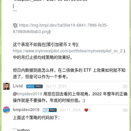
}
```
![](
https://img.bmpi.dev/5af30e19-6841-7886-fe35-
87980b8d9ab3.png
)
这个表现不如我在[策引加密币 2 号](
https://www.myinvestpilot.com/portfolios/myinvestpilot_cc_2
)
中的吊灯止损均线策略的效果好。
但日内数据到底怎么样，在二倍做多的 ETF 上效果如何就不知
道了，但是可以作为一个参考。
Livid
Apr 11, 2024
MOD
PRO
17
@
bmpidev2019
用现在回去看的上帝视角，2022 年整年的正确
操作就是不要操作，年底的时候抄底。:)
bmpidev2019
Apr 11, 2024
1
OP
PRO
18
上面这个策略的代码如下：
```python