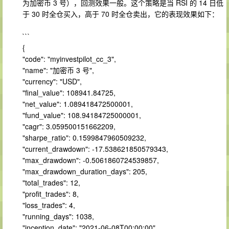
为加密币 3 号），回测效果一般。这个策略是当 RSI 的 14 日低
于 30 时全仓买入，高于 70 时全仓卖出，它的表现效果如下：
```
{
"code": "myinvestpilot_cc_3",
"name": "加密币 3 号",
"currency": "USD",
"final_value": 108941.84725,
"net_value": 1.089418472500001,
"fund_value": 108.94184725000001,
"cagr": 3.059500151662209,
"sharpe_ratio": 0.1599847960509232,
"current_drawdown": -17.538621850579343,
"max_drawdown": -0.5061860724539857,
"max_drawdown_duration_days": 205,
"total_trades": 12,
"profit_trades": 8,
"loss_trades": 4,
"running_days": 1038,
"inception_date": "2021-06-08T00:00:00"