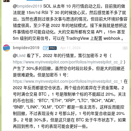
@
bmpidev2019
SOL 从去年 10 月行情启动之后，目前我的做
法就是 15m/1d RSI 下 30 的时候放心买，然后感觉差不多了就
出，当然也遇到过很多次事与愿违的情况，但目前大环境好像容
错度很高，至少不是 2022 年的地狱模式。接下来我就是想把这
件事情给尽可能自动化。大的交易所都有交易 API ，15m 甚至
5m 级别的交易信号，可以在 TradingView 上配置 webhook 。
bmpidev2019
Apr 11, 2024
OP
PRO
34
@
Livid
看了下，2022 年的行情里，策引加密币 2 号（
https://www.myinvestpilot.com/portfolios/myinvestpilot_cc_2
）
产生了 30%多的回撤，虽然空仓时段比较多，但是大的回撤还
是很难避免。但是加密币 1 号：
https://www.myinvestpilot.com/portfolios/myinvestpilot_cc_1
在
2022 年反而都是空仓状态，两个组合的差异在于资金策略，2
号时满仓交易 BTC ，1 号是限制单个标的不能超过 20%，关注
的币也包括："BTC", "ETH", "XRP", "LTC", "BCH", "ADA",
"BNB", "LINK", "XLM", "DOT" 都是一些主流币，这样反而能控
制回撤，不过表现没有 2 号那么好，1 号的年复合收益是 20%
多，2 号是 30%多，但是这只是在 BTC 处于牛市状态下，如果
再回到熊市，1 号的表现可能会更好一些。