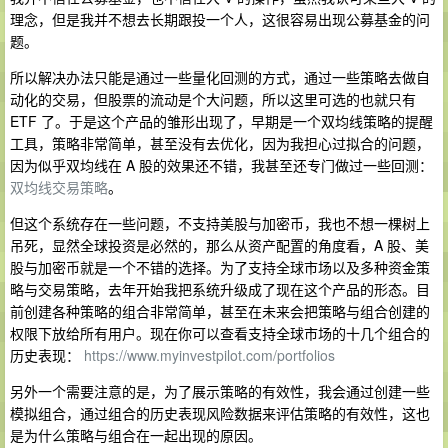
理念，但是我并不想去长期跟投一个人，这很容易出现公募基金的问
题。
所以解决办法只能是通过一些量化回测的方式，通过一些策略去做自
动化的交易，但股票的流动是个大问题，所以这里可选的也就只有
ETF 了。于是这个产品的雏形出现了，早期是一个双均线策略的提醒
工具，策略非常简单，甚至没有去优化，因为我担心过拟合的问题，
因为似乎双均线在 A 股的效果还不错，我甚至还专门做过一些回测：
双均线交易策略
。
但这个系统存在一些问题，不支持美股与加密币，我也不想一棵树上
吊死，显然全球投资是必然的，那么从资产配置的角度看，A 股、美
股与加密币就是一个不错的选择。为了支持全球市场以及多种资金策
略与交易策略，去年开始我把系统升级成了现在这个产品的形态。目
前创建各种策略的组合非常简单，甚至在未来会把策略与组合创建的
权限下放给所有用户。现在你可以查看支持全球市场的十几个组合的
历史表现：
https://www.myinvestpilot.com/portfolios
另外一个需要注意的是，为了展示策略的有效性，我会通过创建一些
模拟组合，通过组合的历史表现风险数据来评估策略的有效性，这也
是为什么策略与组合在一起出现的原因。