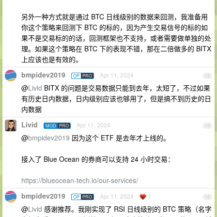
另外一种方式就是通过 BTC 日线级别的数据来回测，我准备用
你这个策略来回测下 BTC 的标的，因为产生交易信号的标的如
果不是交易标的的话，回测框架也不支持，或者需要做单独的处
理。如果这个策略在 BTC 下的表现不错，那在二倍做多的 BITX
上应该也是有效的。
bmpidev2019
Apr 11, 2024
OP
PRO
14
@
Livid
BITX 的问题是交易数据只能到去年，太短了，不过如果
有历史日内数据，日内级别应该也够用了，但是搞不到历史的日
内数据
Livid
Apr 11, 2024
MOD
PRO
15
@
bmpidev2019
因为这个 ETF 是去年才上线的。
接入了 Blue Ocean 的券商可以支持 24 小时交易：
https://blueocean-tech.io/our-services/
bmpidev2019
Apr 11, 2024
1
OP
PRO
16
@
Livid
感谢推荐。我刚实现了 RSI 日线级别的 BTC 策略（名字