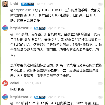
Livid
Apr 11, 2024
MOD
PRO
35
@
bmpidev2019
除了 BTC/ETH/SOL 之外的其他币种，大部分
时候是跟随 BTC ，偶尔会比 BTC 涨得多，但如果一旦 BTC
跌，这些只会跌更多。
bmpidev2019
Apr 11, 2024
OP
PRO
36
@
Livid
是的，我在设计组合的时候，会建立分散的组合，也有
单个标的如 A 股 2 号、美股 3 号、加密币 2 号这种全仓交易一
个标的的组合，这样的组合进攻型足够高，但是回撤都不小，适
合风险承受能力高的人，而回撤小的组合更适合风险承受小的
人。
之所以要关注风险指标是因为，如果一个策略与交易者的承受能
力不匹配，实际的交易则很难进行下去，最终会让交易结果变
差，因为交易者可能中途会放弃这个策略。
eokol
Apr 11, 2024
37
hold 真香
bmpidev2019
Apr 11, 2024
OP
PRO
38
@
Livid
搞到 15m 和 1h 的 BTC 日内数据了，2021 年到现在，