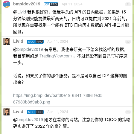
bmpidev2019
Apr 11, 2024
OP
PRO
21
@
Livid
我也很好奇，但我手头的 API 的日内数据，如果是 15
分钟级别只能提供最近两天的，日线可以提供到 2021 年前的，
所以现在需要找到一个能有 BTC 日内历史数据的 API 接口才能
回测。
Livid
Apr 11, 2024
MOD
PRO
22
@
bmpidev2019
有意思，我也来研究一下怎么找这样的数据。
我目前用的是
TradingView.com
，不过还没有到自己写程序这
一步。
话说，如果买了你的那个服务，是不是可以自己 DIY 这样的图
出来？
https://img.bmpi.dev/5af30e19-6841-7886-fe35-
87980b8d9ab3.png
Livid
Apr 11, 2024
MOD
PRO
23
@
bmpidev2019
刚才在看你的网站，注意到你的 TQQQ 的策略
确实避开了 2022 年的雷？赞。