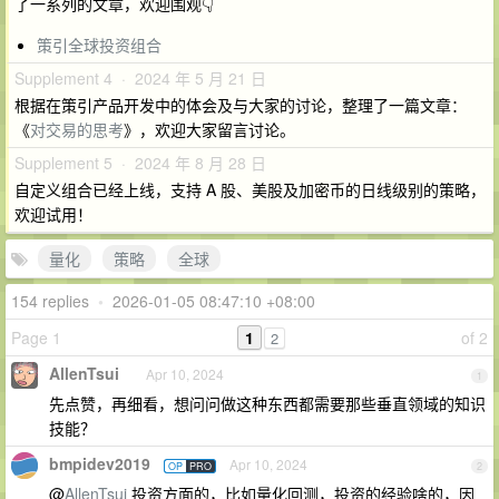
了一系列的文章，欢迎围观👇
策引全球投资组合
Supplement 4 · 2024 年 5 月 21 日
根据在策引产品开发中的体会及与大家的讨论，整理了一篇文章：
《
对交易的思考
》，欢迎大家留言讨论。
Supplement 5 · 2024 年 8 月 28 日
自定义组合已经上线，支持 A 股、美股及加密币的日线级别的策略，
欢迎试用！
量化
策略
全球
154 replies
•
2026-01-05 08:47:10 +08:00
Page 1
1
of 2
2
AllenTsui
Apr 10, 2024
1
先点赞，再细看，想问问做这种东西都需要那些垂直领域的知识
技能？
bmpidev2019
Apr 10, 2024
OP
PRO
2
@
AllenTsui
投资方面的，比如量化回测，投资的经验啥的，因