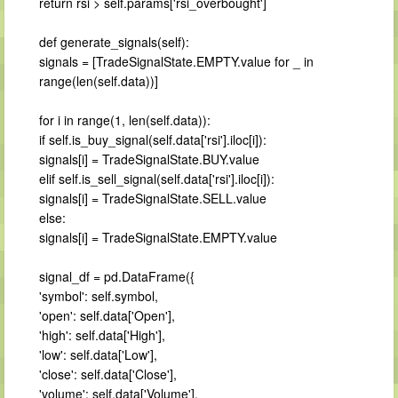
return rsi > self.params['rsi_overbought']
def generate_signals(self):
signals = [TradeSignalState.EMPTY.value for _ in
range(len(self.data))]
for i in range(1, len(self.data)):
if self.is_buy_signal(self.data['rsi'].iloc[i]):
signals[i] = TradeSignalState.BUY.value
elif self.is_sell_signal(self.data['rsi'].iloc[i]):
signals[i] = TradeSignalState.SELL.value
else:
signals[i] = TradeSignalState.EMPTY.value
signal_df = pd.DataFrame({
'symbol': self.symbol,
'open': self.data['Open'],
'high': self.data['High'],
'low': self.data['Low'],
'close': self.data['Close'],
'volume': self.data['Volume'],