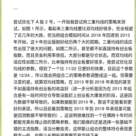
---
尝试优化下 A 股 2 号，一开始我尝试用三重均线的策略来测
试，如图 1 所示，看起来三重均线要比双均线好很多，完全规避
了近几年的大跌，但当把组合模拟时间从 2018 年回退到 2013
年开始，这十年创业版刚好经历两个大的周期。三重均线的适应
性出现了很大的问题，如图二所示，甚至都不如直接持有创业板
指数，而且资金利用率很低，大部分都是空仓状态。而双均线的
适应性如图三所示，比单独持有创业板要好很多，我尝试优化双
均线的参数，得到了一个比 11/22 日更好的效果，目前这个参数
是 12/24 ，所以我会把组合二的策略参数调整成这一组。但需要
注意的是，就算双均线策略，在 2013 年到 2018 年表现的甚至
不如直接持有创业板的收益好（进一步分析是因为在 2013 年组
合是有一段时间空仓导致没能赶上创业板大爆发的阶段，这是因
为数据不够导致的，如果数据能到 2010 年，那说不定能看到更
好的表现，所以目前看到策略在 2013 年到 2018 年表现差可能
是回测数据不够导致的），这说明很难找到一个在横跨十年时间
都能完美处理止损的策略参数，我们能做的还是选择一些基础不
错的主流指数，适当分散投资，这样能让组合的整体持仓表现更
稳定一些，也能让长期投资跟更容易坚持下来。