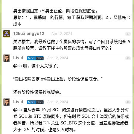
卖出按照固定 x%卖出止盈，阶段性保留底仓。
思路：1 ，震荡向上的行情，做 T 获取短期利润。2 ，降低底仓
成本
12liuxiangyu12
Apr 12, 2024
47
关注楼主，我最近也做了个类似的事情，写了个回测系统跑全 A
股所有股票，请教下楼主各股票市场实盘接口咋弄的？
Livid
Apr 12, 2024
MOD
PRO
48
@
sb
嗯，这个太关键了：
“卖出按照固定 x%卖出止盈，阶段性保留底仓。”
还有阶段性保留抄底资金。
Livid
Apr 12, 2024
MOD
PRO
49
@
sb
自从去年 10 月 SOL 的这波行情启动之后，虽然大部分时
候 SOL 和 BTC 涨跌同步，但有时候 SOL 会上演双倍的快乐或
者痛苦，所以我同时关注 SOLBTC 这个比值，当差距接近或者
大于 -2% 的时候，也是买入时机。