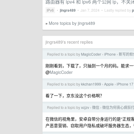
路由器有 ipv4 和 ipv6 两个公网 ip，不关
IPv6
•
jingrs489
•
Jan 7, 2024
• Lastly replied by
p
More topics by jingrs489
»
jingrs489's recent replies
Replied to a topic by
MagicCoder
iPhone
新写的软
›
›
刚刚看到，下载了，只抽到一个月的码。能求一
@
MagicCoder
Replied to a topic by
kkchan1999
Apple
iPhone 17
›
›
看了一下，京东没这个价格啊？
Replied to a topic by
xcjzv
微信
微信为何丧心病狂
›
›
在微信的视角里，安卓自带分身运行的是“正规客
产恶意营销、窃取用户隐私或破坏服务器生态，