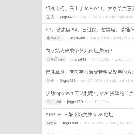
想换电视，看上了 tcl85x11，大家给点意
生活
•
jingrs489
•
Apr 17, 2024
• Lastly replied by
S7，健康度 84，已过保，想换电，请推
 WATCH
•
jingrs489
•
Jun 8, 2024
• Lastly repli
向 v 站大佬求个药丸论坛邀请码
分享邀请码
•
jingrs489
•
Apr 4, 2024
• Lastly repli
慢性鼻炎，有没有根治或者明显改善的方
健康
•
jingrs489
•
Nov 20, 2024
• Lastly replied b
求助:openwrt,无法利用纯 ipv6 搭建
OpenWrt
•
jingrs489
•
Jan 19, 2024
APPLETV,能不能关掉 ipv6 地址
Apple
•
jingrs489
•
Jan 10, 2024
• Lastly replied 