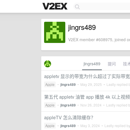
jingrs489
V2EX member #608975, joined on
jingrs489
提问
技
appletv 显示的带宽为什么超过了实际带
Apple
•
jingrs489
•
May 29, 2025
• Lastly replied 
第五代 appletv 油管 app 播放 4k
Apple
•
jingrs489
•
Nov 26, 2024
• Lastly replied 
appleTV 怎么清除缓存？
Apple
•
jingrs489
•
May 3, 2024
• Lastly replied b