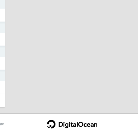
5
5
5
5
ge