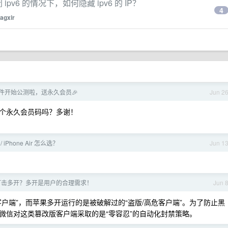
闭 ipv6 的情况下，如何隐藏 ipv6 的 IP？
4
agxir
件开始公测啦，送永久会员🎉
Jun 2
个永久会员码吗？多谢！
 / iPhone Air 怎么选？
Jun 1
打击多开？多开是用户的合理需求！
Jun 
户端”，而苹果多开运行的是被破解过的“盗版/高危客户端”。为了防止黑
微信对这类篡改版客户端采取的是“零容忍”的自动化封禁策略。