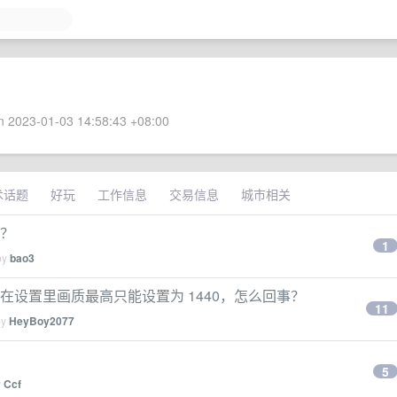
 2023-01-03 14:58:43 +08:00
术话题
好玩
工作信息
交易信息
城市相关
宽？
1
by
bao3
 以上视频在设置里画质最高只能设置为 1440，怎么回事？
11
by
HeyBoy2077
5
y
Ccf