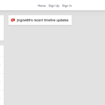
Home
Sign Up
Sign In
jingrs489's recent timeline updates