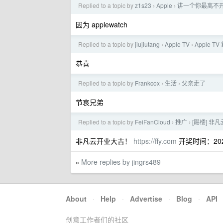
Replied to a topic by
z1s23
Apple
讲一个你最离不
›
›
因为 applewatch
Replied to a topic by
jiujiutang
Apple TV
Apple 
›
›
恭喜
Replied to a topic by
Frankcox
生活
父亲走了
›
›
节哀兄弟
Replied to a topic by
FeiFanCloud
推广
[踢楼] 非
›
›
非凡云开业大吉！
https://ffy.com
开奖时间：2025/
More replies by jingrs489
»
About
·
Help
·
Advertise
·
Blog
·
API
创意工作者们的社区