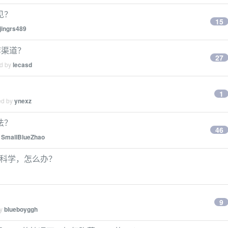
见？
15
jingrs489
荐渠道？
27
ed by
lecasd
1
ed by
ynexz
法？
46
y
SmallBlueZhao
的节点科学，怎么办？
9
by
blueboyggh