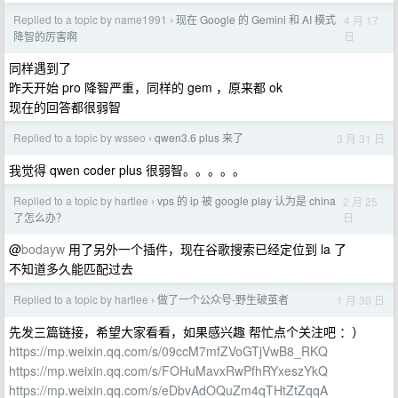
Replied to a topic by name1991
现在 Google 的 Gemini 和 AI 模式
4 月 17
›
日
降智的厉害啊
同样遇到了
昨天开始 pro 降智严重，同样的 gem ，原来都 ok
现在的回答都很弱智
Replied to a topic by wsseo
qwen3.6 plus 来了
3 月 31 日
›
我觉得 qwen coder plus 很弱智。。。。。
Replied to a topic by hartlee
vps 的 ip 被 google play 认为是 china
2 月 25
›
日
了怎么办？
@
bodayw
用了另外一个插件，现在谷歌搜索已经定位到 la 了
不知道多久能匹配过去
Replied to a topic by hartlee
做了一个公众号-野生破茧者
1 月 30 日
›
先发三篇链接，希望大家看看，如果感兴趣 帮忙点个关注吧 ：）
https://mp.weixin.qq.com/s/09ccM7mfZVoGTjVwB8_RKQ
https://mp.weixin.qq.com/s/FOHuMavxRwPfhRYxeszYkQ
https://mp.weixin.qq.com/s/eDbvAdOQuZm4qTHtZtZqqA