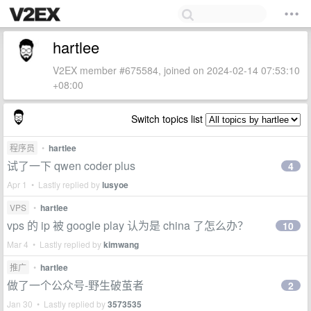
hartlee
V2EX member #675584, joined on 2024-02-14 07:53:10
+08:00
Switch topics list
程序员
•
hartlee
试了一下 qwen coder plus
4
Apr 1 • Lastly replied by
lusyoe
VPS
•
hartlee
vps 的 ip 被 google play 认为是 china 了怎么办？
10
Mar 4 • Lastly replied by
kimwang
推广
•
hartlee
做了一个公众号-野生破茧者
2
Jan 30 • Lastly replied by
3573535