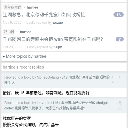
宽带症候群
•
hartlee
江湖救急，北京移动千兆宽带如何改桥接
16
Nov 9, 2025 • Lastly replied by
wuzuo
路由器
•
hartlee
千兆网网口的旁路由会把 wan 带宽限制在千兆吗？
7
Oct 28, 2025 • Lastly replied by
Kepy
More topics by hartlee
»
hartlee's recent replies
Replied to a topic by MoneyGolang
318 川藏线：两年后再翻照片的
5 月 7
›
日
随手记
挺好，我 15 年前走过，非常刺激，现在路况真好
Replied to a topic by thevenin1416
海鲜市场已经开始屏蔽 chatgpt
5 月
›
6 日
codex 克劳德等关键字了，大家怎么找新的靠谱渠道?
找你原来的卖家
慢慢会有替代词的，试试哈基米