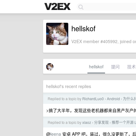
hellskof
V2EX member #405992, joined on
hellskof
提问
技术
hellskof's recent replies
Replied to a topic by
RichardLuo0
Android
为什么
›
›
>搞了大半年，发现这些老机器都来自黑产灰产
Replied to a topic by
xiaoz
分享发现
推荐一个开源 L
›
›
@
leena
安卓 APP 吧，装过，很久没更新了，