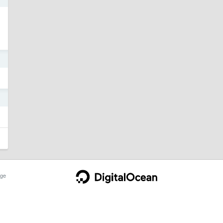
3
3
ge