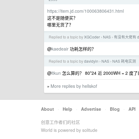
https://item.jd.com/100063806431.html
这不是随便买？
哪里无货了？
Replied to a topic by
XGCoder
NAS
有没有大佬有 d
›
›
@
kaedeair
功耗怎样的？
Replied to a topic by
davidyin
NAS
NAS 耗电实测
›
›
@
ltkun
怎么算的？ 80*24 近 2000WH = 2 度
More replies by hellskof
»
About
·
Help
·
Advertise
·
Blog
·
API
创意工作者们的社区
World is powered by solitude