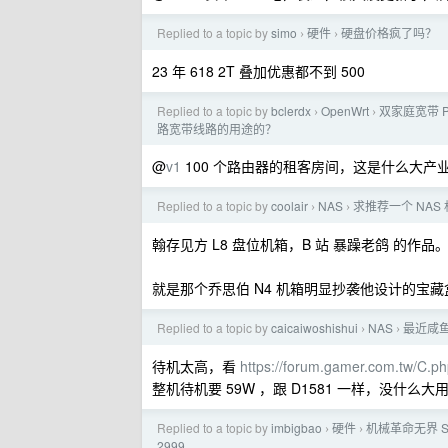
Replied to a topic by
simo
硬件
硬盘价格疯了吗？
›
›
23 年 618 2T 叠加优惠都不到 500
Replied to a topic by
bclerdx
OpenWrt
双家庭宽带 P
›
›
路宽带线路的用途的？
@
v1
100 个路由器的租客房间，这是什么大产
Replied to a topic by
coolair
NAS
求推荐一个 NAS
›
›
翰存见方 L8 盘位机箱，B 站 暴躁老鸽 的作品
就是那个乔思伯 N4 机箱明显抄袭他设计的宝藏
Replied to a topic by
caicaiwoshishui
NAS
最近咸鱼
›
›
待机太高，看
https://forum.gamer.com.tw/C
整机待机要 59W ，跟 D1581 一样，没什么
Replied to a topic by
imbigbao
硬件
机械革命无界 S 
›
›
2999