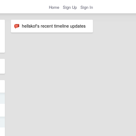
Home
Sign Up
Sign In
hellskof's recent timeline updates
6
7