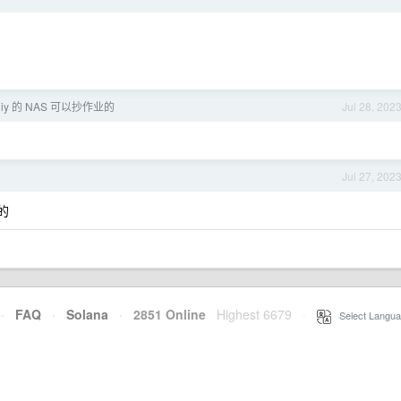
iy 的 NAS 可以抄作业的
Jul 28, 202
Jul 27, 202
了的
·
FAQ
·
Solana
·
2851 Online
Highest 6679
·
Select Langua