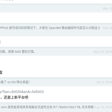
Mar 1
PPoE 拨号成功的的情况下，大家在 OpenWrt 路由器固件内是怎么分配这 2
Feb 2
业
 机箱，或者 NAS 整机方案。
May 23, 202
。
盒
看了 cc150 降价真猛！
Apr 8, 202
.php?bsn=60030&snA=545003
大用，还是上新平台吧
mini 高性能游戏商务电脑台式迷你主机 R7-7840H/16G/1TB, 京东预售
Aug 18, 202