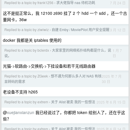
Replied to a topic by frank1256
求大佬指导 nas 待机功耗
7 月 24 日
›
这不是挺正常么，我 12100 z690 挂了 2 个 hdd 一个 sdd ，还一个古
董网卡，36w
Replied to a topic by ziwiwiz
自建 Emby / MoviePilot 用户安全提醒
3 月 12 日
›
docker 我都是关 iptables 使用的
Replied to a topic by bclerdx
大家家里的网络拓扑结构都是什么，说
1 月 7
›
日
说。
光猫->软路由->交换机->下挂设备和若干无线路由器
Replied to a topic by ZGeek
想不通为何那么多人对 NAS 有核
2025 年 7 月
›
30 日
显转码的需求
老设备不支持 h265
Replied to a topic by extrem
关于 Alist 被卖 我的一些想法
2025 年 6 月 15 日
›
@
xuejianxianzun
我已经说过了，你都把 token 给别人了，还在乎这
些？
Replied to a topic by extrem
关于 Alist 被卖 我的一些想法
2025 年 6 月 14 日
›