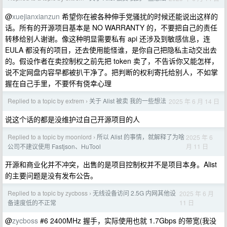
@
xuejianxianzun
希望你在被各种伸手党骚扰的时候还能说出这样的
话。所有的开源项目基本是 NO WARRANTY 的，不要把自己的责任
转移给别人谢谢。像这种明显需要私有 api 还涉及到敏感信息，连
EULA 都没有的项目，还去使用能怪谁，是你自己把隐私主动交出去
的。假设作者在卖控制权之前先把 token 卖了，不告诉你又能怎样，
说不定网盘内容早都被扒干净了。把判断的权利寄托给别人，不如掌
握在自己手里，不要怀有侥幸心理
Replied to a topic by extrem
关于 Alist 被卖 我的一些想法
2025 年 6 月 14 日
›
说这个话的都是没维护过自己开源项目的人
Replied to a topic by moonlord
所以 Alist 的事情，就解释了为啥
2025 年 6
›
月 11 日
公司不建议使用 Fastjson、HuTool
开源和商业化并不冲突，出售的是项目控制权并不是项目本身。Alist
的主要问题是没有发布公告。
Replied to a topic by zycboss
无线设备访问 2.5G 内网其他设
2025 年 6 月
›
11 日
备速度低的不正常
@
zycboss
#6 2400MHz 握手，实际使用也就 1.7Gbps 的带宽(我没