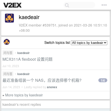
kaedeair
V2EX member #539751, joined on 2021-03-26 10:51:10
+08:00
Switch topics list
问与答
•
kaedeair
MCX311A flexboot 设置问题
Jul 10, 2023
问与答
•
kaedeair
最近准备组装一个 NAS，应该选择哪个机箱?
14
Jun 14, 2023 • Lastly replied by
anonex
More topics by kaedeair
»
kaedeair's recent replies