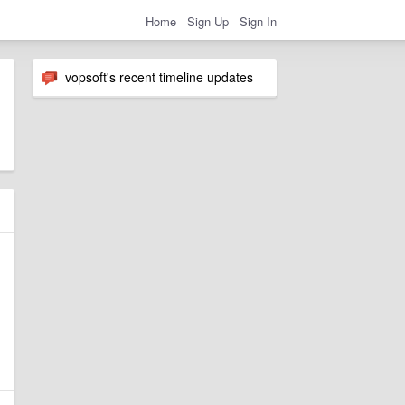
Home
Sign Up
Sign In
vopsoft's recent timeline updates