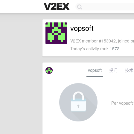
vopsoft
V2EX member #153942, joined on
Today's activity rank
1572
vopsoft
提问
技术
Per vopsoft's