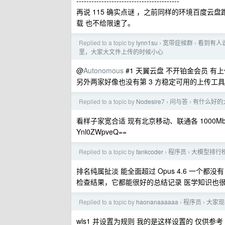
-----------------------------------------
再说 115 确实点谜 ，之前同样的环境百度云盘
载 也不给限速了。
Replied to a topic by
lynn1su
宽带症候群
看到有人说
›
›
里，大家大文件上传的时候小心
@
Autonomous
#1 天翼云盘 不开铂金会员 有
另外两家好像也没有第 3 方稳定可用的上传工具
Replied to a topic by
Nodesire7
问与答
有什么好的
›
›
看样子家宽合适 现有北京移动、联通各 1000Mbs 
Ynl0ZWpveQ==
Replied to a topic by
fankcoder
程序员
大模型排行
›
›
排名纯属扯淡 能全面超过 Opus 4.6 一个都
检查结果，它都能很好的总结记录 医学知识也很专
Replied to a topic by
haonanaaaaaa
程序员
大家现
›
›
wls1 并设置为规则 我的是这样设置的 仅供参考