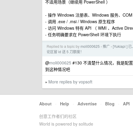
不适用场景（继续用 PowerShell ）
- 操作 Windows 注册表、Windows 服务、CO
- 调用 .exe / .msi / Windows 原生程序
- 访问 Windows 特有 API （ WMI 、Active Dir
- 任务明确要求在 PowerShell 环境下执行
Replied to a topic by
moli000625
推广
[Yukiapi
›
›
论区留 id 送 5 刀额度！
@
moli000625
#130 不清楚什么情况，我是配置到 
到这种情况吧
More replies by vopsoft
»
About
·
Help
·
Advertise
·
Blog
·
API
创意工作者们的社区
World is powered by solitude