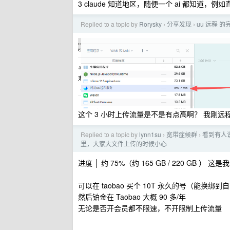
3 claude 知道地区，随便一个 ai 都知道，
Replied to a topic by
Rorysky
分享发现
uu 远程 
›
›
这个 3 小时上传流量是不是有点高啊？ 我刚远
Replied to a topic by
lynn1su
宽带症候群
看到有人说
›
›
里，大家大文件上传的时候小心
进度 │ 约 75%（约 165 GB / 220 GB
可以在 taobao 买个 10T 永久的号（能换
然后铂金在 Taobao 大概 90 多/年
无论是否开会员都不限速，不开限制上传流量