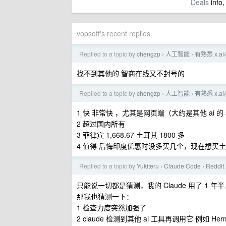
Deals
info,
vopsoft's recent replies
Replied to a topic by
chengzp
人工智能
有熟悉 x.a
›
›
找不到其他的 智商在线又不封号的
Replied to a topic by
chengzp
人工智能
有熟悉 x.a
›
›
1 快 非常快 ，尤其是网页端（大约是其他 ai 的 
2 超过国内所有
3 菲律宾 1,668.67 土耳其 1800 多
4 值得 后悔印度优惠时没多买几个，现在想买
Replied to a topic by
Yukiteru
Claude Code
Redd
›
›
只能说一切都是猜测，我的 Claude 用了 1 年
那我也猜测一下：
1 检查力度突然加强了
2 claude 检测到其他 ai 工具再调用它 例如 