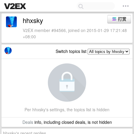
hhxsky
打赏
V2EX member #94566, joined on 2015-01-29 17:21:48
+08:00
Switch topics list
Per hhxsky's settings, the topics list is hidden
Deals
info, including closed deals, is not hidden
hhxsky's recent replies