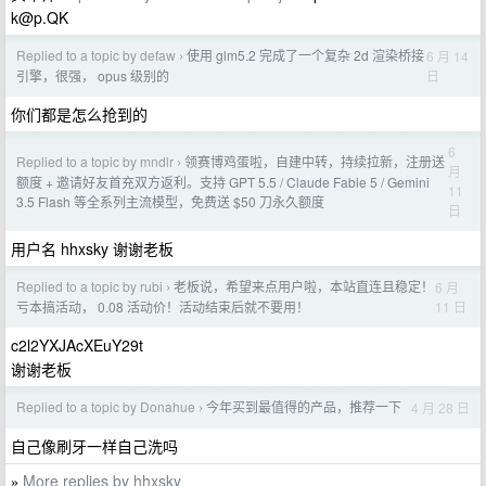
k@p.QK
Replied to a topic by defaw
使用 glm5.2 完成了一个复杂 2d 渲染桥接
6 月 14
›
日
引擎，很强， opus 级别的
你们都是怎么抢到的
6
Replied to a topic by mndlr
领赛博鸡蛋啦，自建中转，持续拉新，注册送
›
月
额度 + 邀请好友首充双方返利。支持 GPT 5.5 / Claude Fable 5 / Gemini
11
3.5 Flash 等全系列主流模型，免费送 $50 刀永久额度
日
用户名 hhxsky 谢谢老板
Replied to a topic by rubi
老板说，希望来点用户啦，本站直连且稳定！
6 月
›
11 日
亏本搞活动， 0.08 活动价！活动结束后就不要用！
c2l2YXJAcXEuY29t
谢谢老板
Replied to a topic by Donahue
今年买到最值得的产品，推荐一下
4 月 28 日
›
自己像刷牙一样自己洗吗
More replies by hhxsky
»