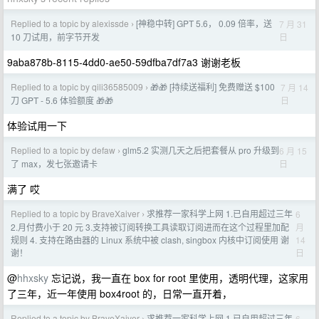
Replied to a topic by alexissde
[神稳中转] GPT 5.6， 0.09 倍率，送
7 月 31
›
日
10 刀试用，前字节开发
9aba878b-8115-4dd0-ae50-59dfba7df7a3 谢谢老板
Replied to a topic by qili36585009
🎁🎁 [持续送福利] 免费赠送 $100
7 月 14
›
日
刀 GPT - 5.6 体验额度 🎁🎁
体验试用一下
Replied to a topic by defaw
glm5.2 实测几天之后把套餐从 pro 升级到
6 月 15
›
日
了 max，发七张邀请卡
满了 哎
Replied to a topic by BraveXaiver
求推荐一家科学上网 1.已自用超过三年
6
›
月
2.月付费小于 20 元 3.支持被订阅转换工具读取订阅进而在这个过程里加配
14
规则 4. 支持在路由器的 Linux 系统中被 clash, singbox 内核中订阅使用 谢
日
谢！
@
hhxsky
忘记说，我一直在 box for root 里使用，透明代理，这家用
了三年，近一年使用 box4root 的，日常一直开着，
Replied to a topic by BraveXaiver
求推荐一家科学上网 1.已自用超过三年
6