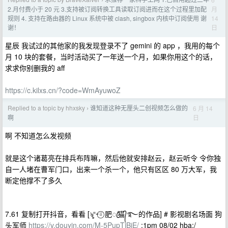
›
月
2.月付费小于 20 元 3.支持被订阅转换工具读取订阅进而在这个过程里加配
14
规则 4. 支持在路由器的 Linux 系统中被 clash, singbox 内核中订阅使用 谢
日
谢！
星辰 我试过的其他家的我发现登录不了 gemini 的 app ，我用的每个
月 10 块的套餐，当时活动买了一年送一个月，如果你用这个的话，
求求你别删我的 aff
https://c.kilxs.cn/?code=WmAyuwoZ
Replied to a topic by hhxsky
谁知道这种无厘头二创视频怎么做的
6 月 14
›
日
啊
啊 不知道怎么发视频
就是这个诸葛亮在排兵布阵嘛，然后他就安排赵云，赵云听令 令你独
自一人堵在曹军门口，出来一个杀一个，他只有区区 80 万大军，我
断定他撑不了多久
7.61 复制打开抖音，看看 [ৡ“˶⍤⃝ 肥ꦿ猫᭄࿐的作品] # 影视剧名场面 狗
头军师
https://v.douyin.com/M-5PupTiBjE/
:1pm 08/02 hba:/