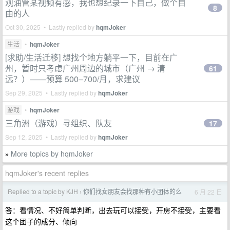
观油管某视频有感，我也想纪录一下自己，做个自
8
由的人
Oct 30, 2025 • Lastly replied by
hqmJoker
生活
•
hqmJoker
[求助/生活迁移] 想找个地方躺平一下，目前在广
州，暂时只考虑广州周边的城市（广州 → 清
61
远？）——预算 500–700/月，求建议
Sep 29, 2025 • Lastly replied by
hqmJoker
游戏
•
hqmJoker
三角洲（游戏）寻组织、队友
17
Sep 12, 2025 • Lastly replied by
hqmJoker
More topics by hqmJoker
»
hqmJoker's recent replies
Replied to a topic by KJH
你们找女朋友会找那种有小团体的么
6 月 22 日
›
答：看情况、不好简单判断，出去玩可以接受，开房不接受，主要看
这个团子的成分、倾向