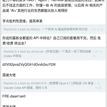
后不找这方面的工作，你懂一些 AI 的底层原理，以后用 AI 相关的产
品或 “AI+”其他行业的东西都能比别人用得好
学点批判性思维，提高审美
Replied to a topic by 95aluo
一个有关“AI 废品回收再利用”的讨论
5 月 19 日
›
你说的最新全都是的 API 中转站？自己订阅的套餐用不完，然后 免
费/收费 转出去？
Replied to a topic by JarvisLee
[开放注册] 一个真正一目了然的自建
5 月 19
›
日
Codex 中转站
d2ViX2pva2VyQG91dGxvb2suY29t
感谢大佬
Replied to a topic by l534891619
[免费蹬 Opus 4.7 ] 回帖送 100 美金
5 月
›
19 日
Claude Code API 额度，限时 3 天
FRE-daa41ae0
感谢大佬