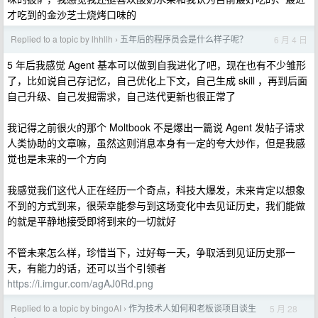
才吃到的金沙芝士烧烤口味的
Replied to a topic by lhhllh
五年后的程序员会是什么样子呢？
6 月 4 日
›
5 年后我感觉 Agent 基本可以做到自我进化了吧，现在也有不少雏形
了，比如说自己存记忆，自己优化上下文，自己生成 skill ，再到后面
自己升级、自己发掘需求，自己迭代更新也很正常了
我记得之前很火的那个 Moltbook 不是爆出一篇说 Agent 发帖子请求
人类协助的文章嘛，虽然这则消息本身有一定的夸大炒作，但是我感
觉也是未来的一个方向
我感觉我们这代人正在经历一个奇点，科技大爆发，未来肯定以想象
不到的方式到来，很荣幸能参与到这场变化中去见证历史，我们能做
的就是平静地接受即将到来的一切就好
不管未来怎么样，珍惜当下，过好每一天，争取活到见证历史那一
天，有能力的话，还可以当个引领者
https://i.imgur.com/agAJ0Rd.png
Replied to a topic by bingoAI
作为技术人如何和老板谈项目谈生
5 月 28
›