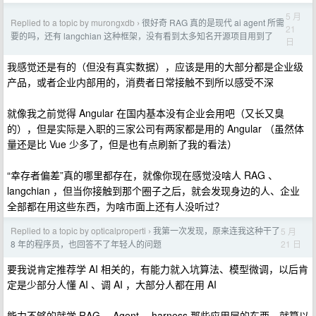
5 月
Replied to a topic by murongxdb
很好奇 RAG 真的是现代 ai agent 所需
›
21
要的吗，还有 langchian 这种框架，没有看到太多知名开源项目用到了
日
我感觉还是有的（但没有真实数据），应该是用的大部分都是企业级
产品，或者企业内部用的，消费者日常接触不到所以感受不深
就像我之前觉得 Angular 在国内基本没有企业会用吧（又长又臭
的），但是实际是入职的三家公司有两家都是用的 Angular （虽然体
量还是比 Vue 少多了，但是也有点刷新了我的看法）
“幸存者偏差”真的哪里都存在，就像你现在感觉没啥人 RAG 、
langchian ，但当你接触到那个圈子之后，就会发现身边的人、企业
全部都在用这些东西，为啥市面上还有人没听过？
Replied to a topic by opticalproperti
我第一次发现，原来连我这种干了
5 月
›
21 日
8 年的程序员，也回答不了年轻人的问题
要我说肯定推荐学 AI 相关的，有能力就入坑算法、模型微调，以后肯
定是少部分人懂 AI 、调 AI ，大部分人都在用 AI
能力不够的就学 RAG 、Agent 、harness 那些应用层的东西，就算以