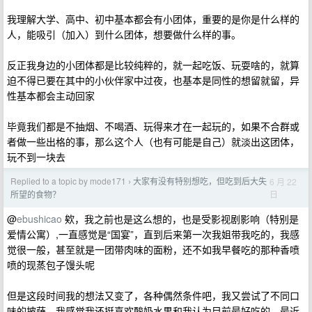
我理解大学、高中、初中基本都会有小团体，重要的是你是什么样的
人，能吸引（加入）到什么团体，想要做什么样的事。
反正我身边的小团体都是比较纯粹的，就一起吃饭、玩耍啥的，就算
迫不得已要在其中的小伙伴家中过夜，也基本是同性的想留就留，异
性基本都会主动回家
毕竟我们都是不抽烟、不喝酒、玩得来才在一起玩的，如果不合群或
者做一些出格的事，那么这个人（也有可能是自己）就淡出这团体，
玩不到一块去
Replied to a topic by mode171
大家有没有特别想吃，但吃到后大失
6 月 22
›
日
所望的食物？
@
ebushicao
欸，我之前也是这么想的，也是受影视剧影响（特别是
爱情公寓）,一直感觉是“国宴”，直到后来第一次我姐带我吃的，我感
觉很一般，甚至就是一团带肉味的面粉，还不如我早餐吃的那种香喷
喷的现蒸包子馒头呢
但是这段时间我的想法又变了，各种偶然条件吧，我又尝试了不同口
味的披萨，我感觉我还挺喜欢酸奶水果和我认为目前最好吃的、最近