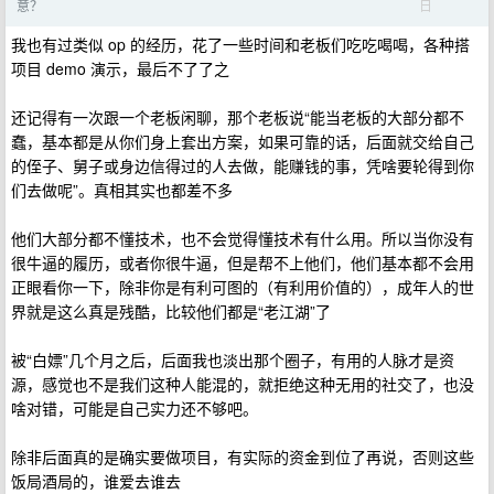
日
意？
我也有过类似 op 的经历，花了一些时间和老板们吃吃喝喝，各种搭
项目 demo 演示，最后不了了之
还记得有一次跟一个老板闲聊，那个老板说“能当老板的大部分都不
蠢，基本都是从你们身上套出方案，如果可靠的话，后面就交给自己
的侄子、舅子或身边信得过的人去做，能赚钱的事，凭啥要轮得到你
们去做呢”。真相其实也都差不多
他们大部分都不懂技术，也不会觉得懂技术有什么用。所以当你没有
很牛逼的履历，或者你很牛逼，但是帮不上他们，他们基本都不会用
正眼看你一下，除非你是有利可图的（有利用价值的），成年人的世
界就是这么真是残酷，比较他们都是“老江湖”了
被“白嫖”几个月之后，后面我也淡出那个圈子，有用的人脉才是资
源，感觉也不是我们这种人能混的，就拒绝这种无用的社交了，也没
啥对错，可能是自己实力还不够吧。
除非后面真的是确实要做项目，有实际的资金到位了再说，否则这些
饭局酒局的，谁爱去谁去